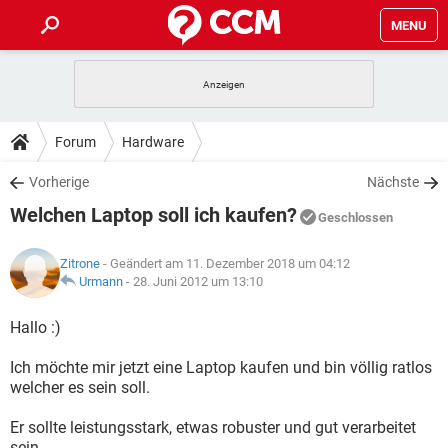
MENU
HOME
SPIELE
STREAMING
TIPPS & TRICKS
Forum
Hardware
ANDROID
IOS
SPIELE
STREAMING
DOWNLOADS
Vorherige
Nächste
WINDOWS 10
INSTAGRAM
ANDROID
IOS
Welchen Laptop soll ich kaufen?
WHATSAPP
SPIELE
TIKTOK
STREAMING
Geschlossen
FORUM
WINDOWS 10
INSTAGRAM
FACEBOOK
ANDROID
HARDWARE
IOS
Zitrone
- Geändert am 11. Dezember 2018 um 04:12
WHATSAPP
SPIELE
TIKTOK
STREAMING
LEXIKON
Urmann
-
28. Juni 2012 um 13:10
WINDOWS 10
INSTAGRAM
FACEBOOK
ANDROID
HARDWARE
IOS
WHATSAPP
SPIELE
TIKTOK
STREAMING
Hallo :)
WINDOWS 10
INSTAGRAM
FACEBOOK
ANDROID
HARDWARE
IOS
Ich möchte mir jetzt eine Laptop kaufen und bin völlig ratlos
WHATSAPP
TIKTOK
welcher es sein soll.
WINDOWS 10
INSTAGRAM
FACEBOOK
HARDWARE
WHATSAPP
TIKTOK
Er sollte leistungsstark, etwas robuster und gut verarbeitet
sein.