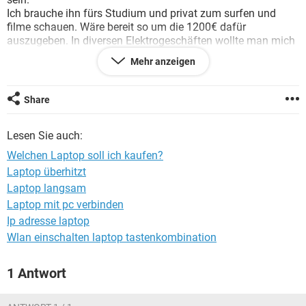
FACEBOOK
HARDWARE
Ich brauche ihn fürs Studium und privat zum surfen und
filme schauen. Wäre bereit so um die 1200€ dafür
auszugeben. In diversen Elektrogeschäften wollte man mich
zu einem acer überreden. Kann damit aber überhaupt nichts
Mehr anzeigen
anfangen da ich mit meinem acer nur Probleme hatte.
Ich dachte mir, dass ein Dell XPS 15z vielleicht nicht so
schlecht wäre...
Share
Hoffe ihr könnt mir einen Rat geben
Lesen Sie auch:
Welchen Laptop soll ich kaufen?
Laptop überhitzt
Laptop langsam
Laptop mit pc verbinden
Ip adresse laptop
Wlan einschalten laptop tastenkombination
1 Antwort