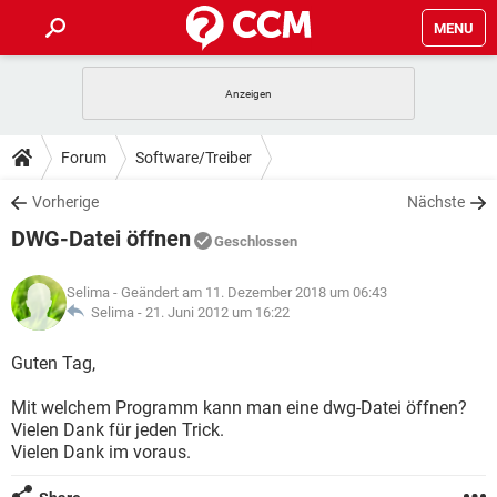
MENU
HOME
SPIELE
STREAMING
TIPPS & TRICKS
Forum
Software/Treiber
ANDROID
IOS
SPIELE
STREAMING
DOWNLOADS
Vorherige
Nächste
WINDOWS 10
INSTAGRAM
ANDROID
IOS
DWG-Datei öffnen
WHATSAPP
SPIELE
TIKTOK
STREAMING
Geschlossen
FORUM
WINDOWS 10
INSTAGRAM
FACEBOOK
ANDROID
HARDWARE
IOS
Selima
- Geändert am 11. Dezember 2018 um 06:43
WHATSAPP
SPIELE
TIKTOK
STREAMING
LEXIKON
Selima -
21. Juni 2012 um 16:22
WINDOWS 10
INSTAGRAM
FACEBOOK
ANDROID
HARDWARE
IOS
WHATSAPP
SPIELE
TIKTOK
STREAMING
Guten Tag,
WINDOWS 10
INSTAGRAM
FACEBOOK
ANDROID
HARDWARE
IOS
Mit welchem Programm kann man eine dwg-Datei öffnen?
WHATSAPP
TIKTOK
Vielen Dank für jeden Trick.
WINDOWS 10
INSTAGRAM
FACEBOOK
HARDWARE
Vielen Dank im voraus.
WHATSAPP
TIKTOK