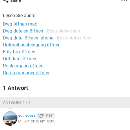
Share
FACEBOOK
HARDWARE
Lesen Sie auch:
Dwg öffnen mac
Dwg dateien öffnen
- Beste Antworten
Dwg datei öffnen iphone
- Beste Antworten
Hotmail posteingang öffnen
Fritz.box öffnen
Odt datei öffnen
Posteingang öffnen
Gerätemanager öffnen
1 Antwort
ANTWORT 1 / 1
jedtheboss
5.661
14. Juni 2012 um 12:05