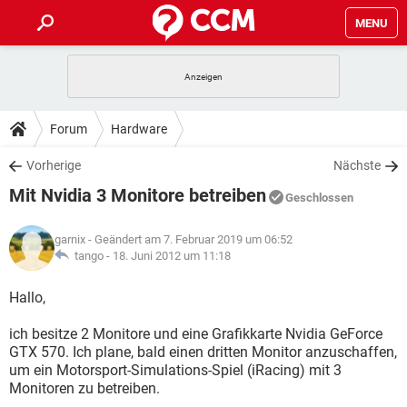
MENU
HOME
SPIELE
STREAMING
TIPPS & TRICKS
Forum
Hardware
ANDROID
IOS
SPIELE
STREAMING
DOWNLOADS
Vorherige
Nächste
WINDOWS 10
INSTAGRAM
ANDROID
IOS
Mit Nvidia 3 Monitore betreiben
WHATSAPP
SPIELE
TIKTOK
STREAMING
Geschlossen
FORUM
WINDOWS 10
INSTAGRAM
FACEBOOK
ANDROID
HARDWARE
IOS
garnix
- Geändert am 7. Februar 2019 um 06:52
WHATSAPP
SPIELE
TIKTOK
STREAMING
LEXIKON
tango -
18. Juni 2012 um 11:18
WINDOWS 10
INSTAGRAM
FACEBOOK
ANDROID
HARDWARE
IOS
WHATSAPP
SPIELE
TIKTOK
STREAMING
Hallo,
WINDOWS 10
INSTAGRAM
FACEBOOK
ANDROID
HARDWARE
IOS
ich besitze 2 Monitore und eine Grafikkarte Nvidia GeForce
WHATSAPP
TIKTOK
GTX 570. Ich plane, bald einen dritten Monitor anzuschaffen,
WINDOWS 10
INSTAGRAM
FACEBOOK
HARDWARE
um ein Motorsport-Simulations-Spiel (iRacing) mit 3
WHATSAPP
TIKTOK
Monitoren zu betreiben.