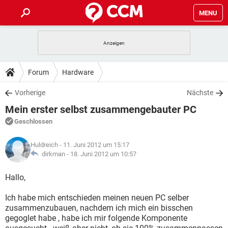
MENU
HOME
SPIELE
STREAMING
TIPPS & TRICKS
Forum
Hardware
ANDROID
IOS
SPIELE
STREAMING
DOWNLOADS
Vorherige
Nächste
WINDOWS 10
INSTAGRAM
ANDROID
IOS
Mein erster selbst zusammengebauter PC
WHATSAPP
SPIELE
TIKTOK
STREAMING
FORUM
WINDOWS 10
INSTAGRAM
Geschlossen
FACEBOOK
ANDROID
HARDWARE
IOS
WHATSAPP
SPIELE
TIKTOK
STREAMING
LEXIKON
WINDOWS 10
Huldreich
- 11. Juni 2012 um 15:17
INSTAGRAM
FACEBOOK
ANDROID
HARDWARE
IOS
dirkman -
18. Juni 2012 um 10:57
WHATSAPP
SPIELE
TIKTOK
STREAMING
WINDOWS 10
INSTAGRAM
Hallo,
FACEBOOK
ANDROID
HARDWARE
IOS
WHATSAPP
TIKTOK
Ich habe mich entschieden meinen neuen PC selber
WINDOWS 10
INSTAGRAM
FACEBOOK
HARDWARE
zusammenzubauen, nachdem ich mich ein bisschen
WHATSAPP
TIKTOK
gegoglet habe , habe ich mir folgende Komponente