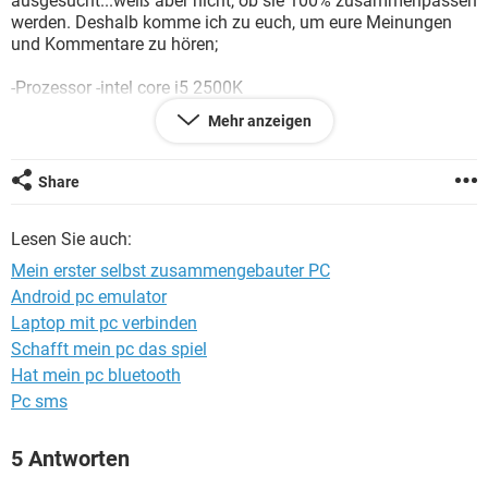
ausgesucht...weiß aber nicht, ob sie 100% zusammenpassen
FACEBOOK
HARDWARE
werden. Deshalb komme ich zu euch, um eure Meinungen
und Kommentare zu hören;
-Prozessor -intel core i5 2500K
-Mainboard-asus sabertooth p67 rev 3.0
Mehr anzeigen
-RAM-Module: RAM DDR3 8GB / 1866Mhz CORSAIR
Vengeance Dual Channel
-Grafikkarte - gigabyte geforce gtx 670OC 2GB
Share
-CPU-Kühler-Be Quiet Dark Rock Pro 2
-HDD-western digital caviar blue 1 to 7200 rpm
Lesen Sie auch:
-PC-Netzteil:cooler master GX power 650W
-Wärmeleitpaste:Cooler Master IC-Essential E1
Mein erster selbst zusammengebauter PC
-Gehäuse: thermaltake overseer RX-1
Android pc emulator
-Gehäuselüfter bitfenix spectre pro 200 mm
Laptop mit pc verbinden
-Windows 7
Schafft mein pc das spiel
Was hält ihr davon ?
Hat mein pc bluetooth
Pc sms
Danke
5 Antworten