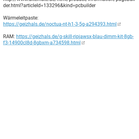
der.html?articleId=133296&kind=pcbuilder
Wärmeleitpaste:
https://geizhals.de/noctua-nt-h1-3-5g-a294393.html
RAM:
https://geizhals.de/g-skill-ripjawsx-blau-dimm-kit-8gb-
f3-14900cl8d-8gbxm-a734598.html