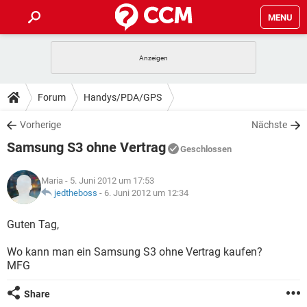
MENU
HOME
SPIELE
STREAMING
TIPPS & TRICKS
Forum
Handys/PDA/GPS
ANDROID
IOS
SPIELE
STREAMING
DOWNLOADS
Vorherige
Nächste
WINDOWS 10
INSTAGRAM
ANDROID
IOS
Samsung S3 ohne Vertrag
WHATSAPP
SPIELE
TIKTOK
STREAMING
Geschlossen
FORUM
WINDOWS 10
INSTAGRAM
FACEBOOK
ANDROID
HARDWARE
IOS
Maria
- 5. Juni 2012 um 17:53
WHATSAPP
SPIELE
TIKTOK
STREAMING
LEXIKON
jedtheboss
-
6. Juni 2012 um 12:34
WINDOWS 10
INSTAGRAM
FACEBOOK
ANDROID
HARDWARE
IOS
WHATSAPP
SPIELE
TIKTOK
STREAMING
Guten Tag,
WINDOWS 10
INSTAGRAM
FACEBOOK
ANDROID
HARDWARE
IOS
Wo kann man ein Samsung S3 ohne Vertrag kaufen?
WHATSAPP
TIKTOK
MFG
WINDOWS 10
INSTAGRAM
FACEBOOK
HARDWARE
WHATSAPP
TIKTOK
Share