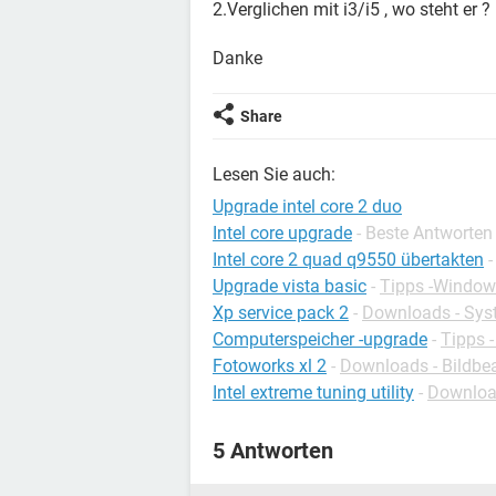
2.Verglichen mit i3/i5 , wo steht er ?
Danke
Share
Lesen Sie auch:
Upgrade intel core 2 duo
Intel core upgrade
- Beste Antworten
Intel core 2 quad q9550 übertakten
Upgrade vista basic
-
Tipps -Window
Xp service pack 2
-
Downloads - Sys
Computerspeicher -upgrade
-
Tipps 
Fotoworks xl 2
-
Downloads - Bildbe
Intel extreme tuning utility
-
Download
5 Antworten