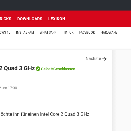
TRICKS
DOWNLOADS
LEXIKON
OWS 10
INSTAGRAM
WHATSAPP
TIKTOK
FACEBOOK
HARDWARE
Nächste
 2 Quad 3 GHz
Gelöst
/Geschlossen
2 um 17:30
öchte ihn für einen Intel Core 2 Quad 3 GHz