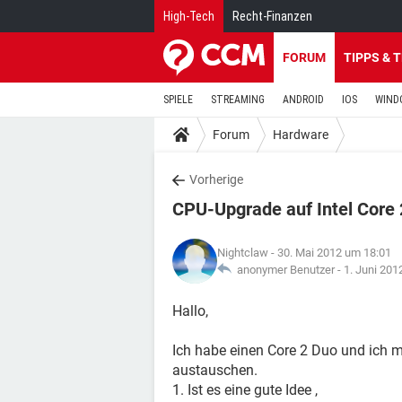
High-Tech
Recht-Finanzen
FORUM
TIPPS & 
SPIELE
STREAMING
ANDROID
IOS
WIND
Forum
Hardware
Vorherige
CPU-Upgrade auf Intel Core
Nightclaw
- 30. Mai 2012 um 18:01
anonymer Benutzer -
1. Juni 201
Hallo,
Ich habe einen Core 2 Duo und ich m
austauschen.
1. Ist es eine gute Idee ,