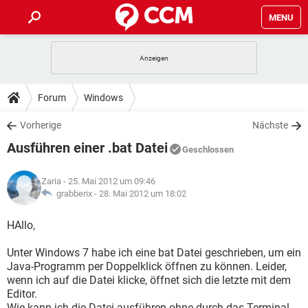
MENU
HOME
SPIELE
STREAMING
TIPPS & TRICKS
Forum
Windows
ANDROID
IOS
SPIELE
STREAMING
DOWNLOADS
Vorherige
Nächste
WINDOWS 10
INSTAGRAM
ANDROID
IOS
Ausführen einer .bat Datei
WHATSAPP
SPIELE
TIKTOK
STREAMING
Geschlossen
FORUM
WINDOWS 10
INSTAGRAM
FACEBOOK
ANDROID
HARDWARE
IOS
Zaria
- 25. Mai 2012 um 09:46
WHATSAPP
SPIELE
TIKTOK
STREAMING
LEXIKON
grabberix -
28. Mai 2012 um 18:02
WINDOWS 10
INSTAGRAM
FACEBOOK
ANDROID
HARDWARE
IOS
WHATSAPP
SPIELE
TIKTOK
STREAMING
HAllo,
WINDOWS 10
INSTAGRAM
FACEBOOK
ANDROID
HARDWARE
IOS
Unter Windows 7 habe ich eine bat Datei geschrieben, um ein
WHATSAPP
TIKTOK
Java-Programm per Doppelklick öffnen zu können. Leider,
WINDOWS 10
INSTAGRAM
FACEBOOK
HARDWARE
wenn ich auf die Datei klicke, öffnet sich die letzte mit dem
WHATSAPP
TIKTOK
Editor.
Wie kann ich die Datei ausführen ohne durch das Terminal