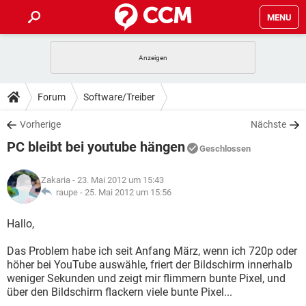
MENU
HOME
SPIELE
STREAMING
TIPPS & TRICKS
Forum
Software/Treiber
ANDROID
IOS
SPIELE
STREAMING
DOWNLOADS
Vorherige
Nächste
WINDOWS 10
INSTAGRAM
ANDROID
IOS
PC bleibt bei youtube hängen
WHATSAPP
SPIELE
TIKTOK
STREAMING
Geschlossen
FORUM
WINDOWS 10
INSTAGRAM
FACEBOOK
ANDROID
HARDWARE
IOS
Zakaria
- 23. Mai 2012 um 15:43
WHATSAPP
SPIELE
TIKTOK
STREAMING
LEXIKON
raupe -
25. Mai 2012 um 15:56
WINDOWS 10
INSTAGRAM
FACEBOOK
ANDROID
HARDWARE
IOS
WHATSAPP
SPIELE
TIKTOK
STREAMING
Hallo,
WINDOWS 10
INSTAGRAM
FACEBOOK
ANDROID
HARDWARE
IOS
Das Problem habe ich seit Anfang März, wenn ich 720p oder
WHATSAPP
TIKTOK
höher bei YouTube auswähle, friert der Bildschirm innerhalb
WINDOWS 10
INSTAGRAM
FACEBOOK
HARDWARE
weniger Sekunden und zeigt mir flimmern bunte Pixel, und
WHATSAPP
TIKTOK
über den Bildschirm flackern viele bunte Pixel...