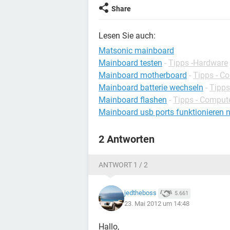
Share
Lesen Sie auch:
Matsonic mainboard
Mainboard testen
-
Tipps -Hardware
Mainboard motherboard
-
Tipps - C
Mainboard batterie wechseln
-
Tipps
Mainboard flashen
-
Tipps - Comput
Mainboard usb ports funktionieren n
2 Antworten
ANTWORT 1 / 2
jedtheboss
5.661
23. Mai 2012 um 14:48
Hallo,