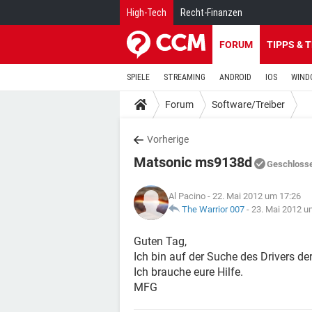
High-Tech
Recht-Finanzen
FORUM
TIPPS & 
SPIELE
STREAMING
ANDROID
IOS
WIND
Forum
Software/Treiber
Vorherige
Matsonic ms9138d
Geschloss
Al Pacino
- 22. Mai 2012 um 17:26
The Warrior 007
-
23. Mai 2012 u
Guten Tag,
Ich bin auf der Suche des Drivers 
Ich brauche eure Hilfe.
MFG