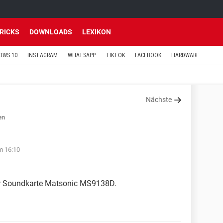
TRICKS
DOWNLOADS
LEXIKON
OWS 10
INSTAGRAM
WHATSAPP
TIKTOK
FACEBOOK
HARDWARE
Nächste
en
m 16:10
der Soundkarte Matsonic MS9138D.