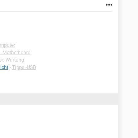
omputer
 -Motherboard
er: Wartung
icht
-
Tipps -USB