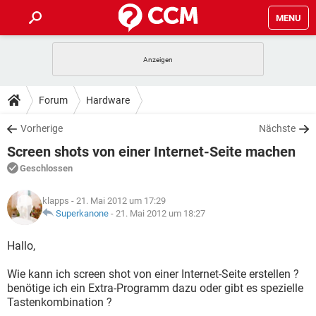
MENU
HOME
SPIELE
STREAMING
TIPPS & TRICKS
Forum
Hardware
ANDROID
IOS
SPIELE
STREAMING
DOWNLOADS
Vorherige
Nächste
WINDOWS 10
INSTAGRAM
ANDROID
IOS
Screen shots von einer Internet-Seite machen
WHATSAPP
SPIELE
TIKTOK
STREAMING
FORUM
WINDOWS 10
INSTAGRAM
Geschlossen
FACEBOOK
ANDROID
HARDWARE
IOS
WHATSAPP
SPIELE
TIKTOK
STREAMING
LEXIKON
WINDOWS 10
klapps
- 21. Mai 2012 um 17:29
INSTAGRAM
FACEBOOK
ANDROID
HARDWARE
IOS
Superkanone
-
21. Mai 2012 um 18:27
WHATSAPP
SPIELE
TIKTOK
STREAMING
WINDOWS 10
INSTAGRAM
Hallo,
FACEBOOK
ANDROID
HARDWARE
IOS
WHATSAPP
TIKTOK
Wie kann ich screen shot von einer Internet-Seite erstellen ?
WINDOWS 10
INSTAGRAM
FACEBOOK
HARDWARE
benötige ich ein Extra-Programm dazu oder gibt es spezielle
WHATSAPP
TIKTOK
Tastenkombination ?