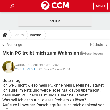
MENU
HOME
SPIELE
STREAMING
TIPPS & TRICKS
Forum
Internet
ANDROID
IOS
SPIELE
STREAMING
DOWNLOADS
Vorherige
Nächste
WINDOWS 10
INSTAGRAM
ANDROID
IOS
Mein PC treibt mich zum Wahnsinn
WHATSAPP
SPIELE
TIKTOK
STREAMING
Geschlossen
FORUM
WINDOWS 10
INSTAGRAM
FACEBOOK
ANDROID
HARDWARE
IOS
GURDU
- 21. Mai 2012 um 12:52
WHATSAPP
SPIELE
TIKTOK
STREAMING
LEXIKON
GUELZEM.H
-
22. Mai 2012 um 11:50
WINDOWS 10
INSTAGRAM
FACEBOOK
ANDROID
HARDWARE
IOS
WHATSAPP
SPIELE
TIKTOK
STREAMING
Guten Tag,
WINDOWS 10
INSTAGRAM
ich weiß nicht wieso mein PC ohne mein Befehl neu startet.
FACEBOOK
ANDROID
HARDWARE
IOS
Ich surfe im Netz und werde jedes Mal davon überrascht ,
WHATSAPP
TIKTOK
dass mein PC " nach Lust und Laune " neu startet.
WINDOWS 10
INSTAGRAM
FACEBOOK
HARDWARE
Was soll ich denn tun , dieses Problem zu lösen?
WHATSAPP
TIKTOK
Auf eure Hinweise/ Ratschläge freue ich mich dankend vor.
L.G