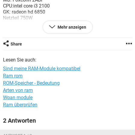
FACEBOOK
HARDWARE
CPU:intel core i3 2100
GK: radeon hd 6850
Netzteil 750W
Mehr anzeigen
auf die Packung steht "Supports intel core I7, Supports intel
core I5 , Dual channel processor
Sind diese Module tatsÄchlich mit meinem PC kompatibel ?
Share
Danke
Lesen Sie auch:
Sind meine RAM-Module kompatibel
Ram rom
ROM-Speicher - Bedeutung
Arten von ram
Wpan module
Ram überprüfen
2 Antworten