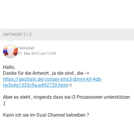
ANTWORT 2 / 2
TaWa3ad
21. Mai 2012 um 10:09
Hallo,
Danke für die Antwort , ja die sind , die -->
https://geizhals.de/corsair-xms3-dimm-kit-4gb-
tw3x4g1333c9a-a492720.html
Aber es steht , nirgends dass sie i3 Prozessoren unterstützen
;(
Kann ich sie im Dual Channel betreiben ?