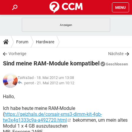
MENU
HOME
SPIELE
STREAMING
TIPPS & TRICKS
Forum
Hardware
ANDROID
IOS
SPIELE
STREAMING
DOWNLOADS
Vorherige
Nächste
WINDOWS 10
INSTAGRAM
ANDROID
IOS
Sind meine RAM-Module kompatibel
WHATSAPP
SPIELE
TIKTOK
STREAMING
Geschlossen
FORUM
WINDOWS 10
INSTAGRAM
FACEBOOK
ANDROID
HARDWARE
IOS
TaWa3ad
- 18. Mai 2012 um 13:08
WHATSAPP
SPIELE
TIKTOK
STREAMING
LEXIKON
perrot -
21. Mai 2012 um 10:12
WINDOWS 10
INSTAGRAM
FACEBOOK
ANDROID
HARDWARE
IOS
WHATSAPP
SPIELE
TIKTOK
STREAMING
Hallo,
WINDOWS 10
INSTAGRAM
FACEBOOK
ANDROID
HARDWARE
IOS
Ich habe heute meine RAM-Module
WHATSAPP
TIKTOK
(
https://geizhals.de/corsair-xms3-dimm-kit-4gb-
WINDOWS 10
INSTAGRAM
FACEBOOK
HARDWARE
tw3x4g1333c9a-a492720.html
bekommen, um mein altes
WHATSAPP
TIKTOK
Modul 1 x 4 GB auszutauschen
MB: Foxconn 2ABF