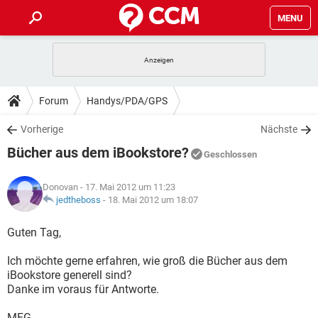
MENU
HOME
SPIELE
STREAMING
TIPPS & TRICKS
Forum
Handys/PDA/GPS
ANDROID
IOS
SPIELE
STREAMING
DOWNLOADS
Vorherige
Nächste
WINDOWS 10
INSTAGRAM
ANDROID
IOS
Bücher aus dem iBookstore?
WHATSAPP
SPIELE
TIKTOK
STREAMING
Geschlossen
FORUM
WINDOWS 10
INSTAGRAM
FACEBOOK
ANDROID
HARDWARE
IOS
Donovan
- 17. Mai 2012 um 11:23
WHATSAPP
SPIELE
TIKTOK
STREAMING
LEXIKON
jedtheboss
-
18. Mai 2012 um 18:07
WINDOWS 10
INSTAGRAM
FACEBOOK
ANDROID
HARDWARE
IOS
WHATSAPP
SPIELE
TIKTOK
STREAMING
Guten Tag,
WINDOWS 10
INSTAGRAM
FACEBOOK
ANDROID
HARDWARE
IOS
Ich möchte gerne erfahren, wie groß die Bücher aus dem
WHATSAPP
TIKTOK
iBookstore generell sind?
WINDOWS 10
INSTAGRAM
FACEBOOK
HARDWARE
Danke im voraus für Antworte.
WHATSAPP
TIKTOK
MFG