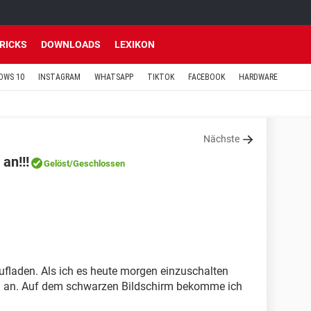
TRICKS
DOWNLOADS
LEXIKON
OWS 10
INSTAGRAM
WHATSAPP
TIKTOK
FACEBOOK
HARDWARE
Nächste
an!!!
Gelöst
/Geschlossen
aufladen. Als ich es heute morgen einzuschalten
tig an. Auf dem schwarzen Bildschirm bekomme ich