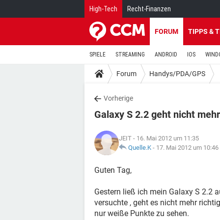
High-Tech
Recht-Finanzen
FORUM
TIPPS & 
SPIELE
STREAMING
ANDROID
IOS
WIND
Forum
Handys/PDA/GPS
Vorherige
Galaxy S 2.2 geht nicht mehr 
JEIT
- 16. Mai 2012 um 11:35
Quelle.K
-
17. Mai 2012 um 10:46
Guten Tag,
Gestern ließ ich mein Galaxy S 2.2 
versuchte , geht es nicht mehr rich
nur weiße Punkte zu sehen.