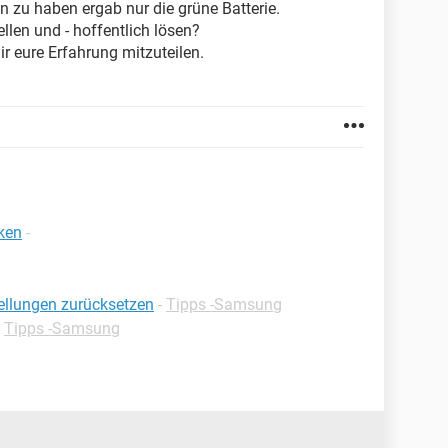
 zu haben ergab nur die grüne Batterie.
llen und - hoffentlich lösen?
ir eure Erfahrung mitzuteilen.
ken
-
llungen zurücksetzen
-
Tipps -Samsung
-
Tipps -Samsung