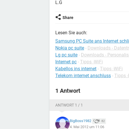
L.G
Share
Lesen Sie auch:
Samsung PC Suite ans Internet schl
Nokia pc suite
-
Downloads - Datentr
Lg pc suite
-
Downloads - Personalis
Internet pc
-
Tipps -WiFi
Kabellos ins internet
-
Tipps -WiFi
Telekom internet anschluss
-
Tipps -
1 Antwort
ANTWORT 1 / 1
BigBoss1982
82
4. Mai 2012 um 11:06