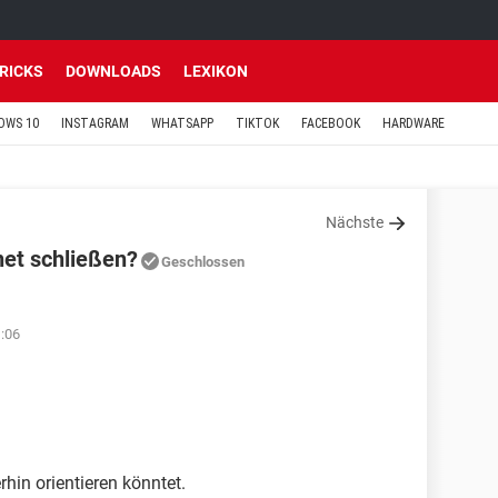
TRICKS
DOWNLOADS
LEXIKON
OWS 10
INSTAGRAM
WHATSAPP
TIKTOK
FACEBOOK
HARDWARE
Nächste
net schließen?
Geschlossen
:06
rhin orientieren könntet.