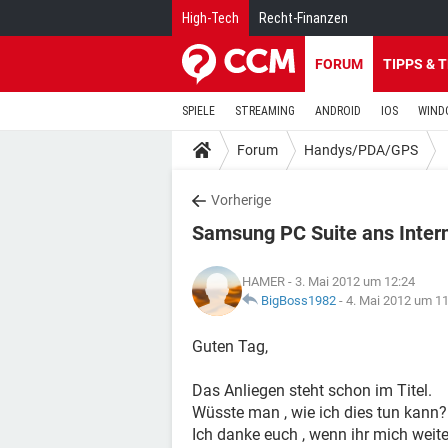
High-Tech
Recht-Finanzen
FORUM
TIPPS & 
SPIELE
STREAMING
ANDROID
IOS
WIND
Forum
Handys/PDA/GPS
Vorherige
Samsung PC Suite ans Inter
HAMER
- 3. Mai 2012 um 12:24
BigBoss1982
-
4. Mai 2012 um 11
Guten Tag,
Das Anliegen steht schon im Titel.
Wüsste man , wie ich dies tun kann?
Ich danke euch , wenn ihr mich weite