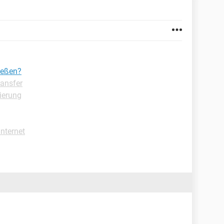
ießen?
ansfer
ierung
Internet