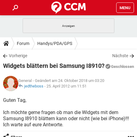
MENU
HOME
SPIELE
STREAMING
TIPPS & TRICKS
Forum
Handys/PDA/GPS
ANDROID
IOS
SPIELE
STREAMING
DOWNLOADS
Vorherige
Nächste
WINDOWS 10
INSTAGRAM
ANDROID
IOS
Widgets blättern bei Samsung I8910?
WHATSAPP
SPIELE
TIKTOK
STREAMING
Geschlossen
FORUM
WINDOWS 10
INSTAGRAM
FACEBOOK
ANDROID
HARDWARE
IOS
General
- Geändert am 24. Oktober 2018 um 03:20
WHATSAPP
SPIELE
TIKTOK
STREAMING
LEXIKON
jedtheboss
-
25. April 2012 um 11:51
WINDOWS 10
INSTAGRAM
FACEBOOK
ANDROID
HARDWARE
IOS
WHATSAPP
SPIELE
TIKTOK
STREAMING
Guten Tag,
WINDOWS 10
INSTAGRAM
FACEBOOK
ANDROID
HARDWARE
IOS
Ich möchte gerne fragen ob man die Widgets mit dem
WHATSAPP
TIKTOK
Samsung I8910 blättern kann oder nicht (wie bei iPhone)!!!
WINDOWS 10
INSTAGRAM
FACEBOOK
HARDWARE
Ich warte auf eure Antworte.
WHATSAPP
TIKTOK