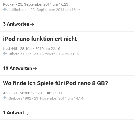
Rocker
-
23. September 2011 um 16:23
jedtheboss
-
23. September 2011 um 16:44
3 Antworten
iPod nano funktioniert nicht
fred 445
-
28. März 2010 um 22:16
Bikergirl1997
-
28. Oktober 2015 um 09:16
19 Antworten
Wo finde ich Spiele für iPod nano 8 GB?
Arial
-
21. November 2011 um 09:11
BigBoss1982
-
21. November 2011 um 14:14
1 Antwort