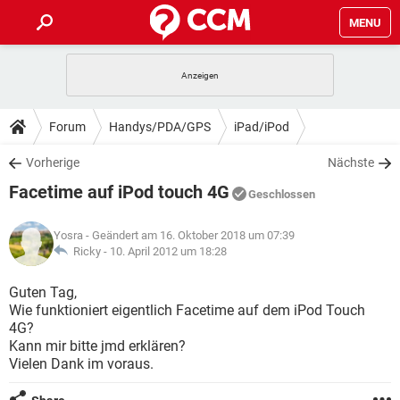
MENU
HOME
SPIELE
STREAMING
TIPPS & TRICKS
Forum
Handys/PDA/GPS
iPad/iPod
ANDROID
IOS
SPIELE
STREAMING
DOWNLOADS
Vorherige
Nächste
WINDOWS 10
INSTAGRAM
ANDROID
IOS
Facetime auf iPod touch 4G
WHATSAPP
SPIELE
TIKTOK
STREAMING
Geschlossen
FORUM
WINDOWS 10
INSTAGRAM
FACEBOOK
ANDROID
HARDWARE
IOS
Yosra
- Geändert am 16. Oktober 2018 um 07:39
WHATSAPP
SPIELE
TIKTOK
STREAMING
LEXIKON
Ricky -
10. April 2012 um 18:28
WINDOWS 10
INSTAGRAM
FACEBOOK
ANDROID
HARDWARE
IOS
WHATSAPP
SPIELE
TIKTOK
STREAMING
Guten Tag,
WINDOWS 10
INSTAGRAM
Wie funktioniert eigentlich Facetime auf dem iPod Touch
FACEBOOK
ANDROID
HARDWARE
IOS
4G?
WHATSAPP
TIKTOK
Kann mir bitte jmd erklären?
WINDOWS 10
INSTAGRAM
FACEBOOK
HARDWARE
Vielen Dank im voraus.
WHATSAPP
TIKTOK