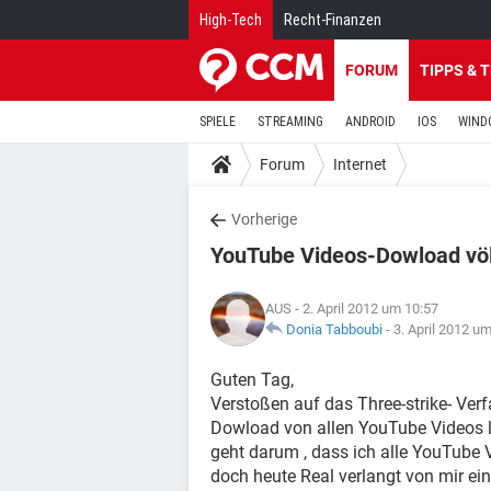
High-Tech
Recht-Finanzen
FORUM
TIPPS & 
SPIELE
STREAMING
ANDROID
IOS
WIND
Forum
Internet
Vorherige
YouTube Videos-Dowload völl
AUS
- 2. April 2012 um 10:57
Donia Tabboubi
-
3. April 2012 u
Guten Tag,
Verstoßen auf das Three-strike- Verfa
Dowload von allen YouTube Videos l
geht darum , dass ich alle YouTube 
doch heute Real verlangt von mir ei