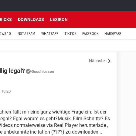
TRICKS
DOWNLOADS
LEXIKON
OWS 10
INSTAGRAM
WHATSAPP
TIKTOK
FACEBOOK
HARDWARE
Nächste
ig legal?
Geschlossen
m 10:20
hren fällt mir eine ganz wichtige Frage ein: Ist der
egal? Egal worum es geht?Musik, Film-Schnitte? Es
Videos normalerweise via Real Player herunterlade ,
ne unbekannte incitation (????) zu downloaden...