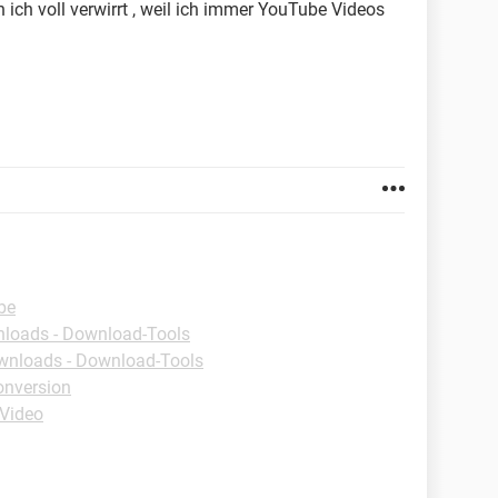
ich voll verwirrt , weil ich immer YouTube Videos
be
loads - Download-Tools
nloads - Download-Tools
onversion
-Video