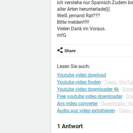
Ich verstehe nur Spanisch.Zudem bin 
aller Arten herunterlade(((
Weiß jemand Rat???
Bitte melden!!!!!
Vielen Dank im Voraus.
mfG
Share
Lesen Sie auch:
Youtube video dowload
Youtube video finden
-
Tipps -YouTu
Youtube video downloader 4k
-
Down
Free youtube video downloader
-
Dow
Avs video converter
-
Downloads - K
Audio aus video extrahieren
-
Tipps 
1 Antwort