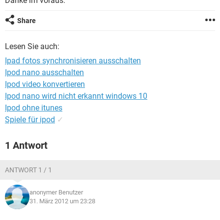
Danke im voraus.
FACEBOOK
HARDWARE
Share
Lesen Sie auch:
Ipad fotos synchronisieren ausschalten
Ipod nano ausschalten
Ipod video konvertieren
Ipod nano wird nicht erkannt windows 10
Ipod ohne itunes
Spiele für ipod
✓
1 Antwort
ANTWORT 1 / 1
anonymer Benutzer
31. März 2012 um 23:28