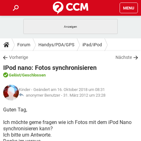
MENU
HOME
SPIELE
STREAMING
TIPPS & TRICKS
Forum
Handys/PDA/GPS
iPad/iPod
ANDROID
IOS
SPIELE
STREAMING
DOWNLOADS
Vorherige
Nächste
WINDOWS 10
INSTAGRAM
ANDROID
IOS
IPod nano: Fotos synchronisieren
WHATSAPP
SPIELE
TIKTOK
STREAMING
FORUM
WINDOWS 10
INSTAGRAM
Gelöst
/Geschlossen
FACEBOOK
ANDROID
HARDWARE
IOS
WHATSAPP
SPIELE
TIKTOK
STREAMING
LEXIKON
WINDOWS 10
Kinder
- Geändert am 16. Oktober 2018 um 08:31
INSTAGRAM
FACEBOOK
ANDROID
HARDWARE
IOS
anonymer Benutzer -
31. März 2012 um 23:28
WHATSAPP
SPIELE
TIKTOK
STREAMING
WINDOWS 10
INSTAGRAM
Guten Tag,
FACEBOOK
ANDROID
HARDWARE
IOS
WHATSAPP
TIKTOK
Ich möchte gerne fragen wie ich Fotos mit dem iPod Nano
WINDOWS 10
INSTAGRAM
FACEBOOK
HARDWARE
synchronisieren kann?
WHATSAPP
TIKTOK
Ich bitte um Antworte.