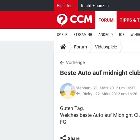
High-Tech
Recht-Finanzen
FORUM
TIPPS & 
SPIELE
STREAMING
ANDROID
IOS
WIND
Forum
Videospiele
Vorherige
Beste Auto auf midnight club
Stephan
- 21. März 2012 um 16:37
Ricky -
22. März 2012 um 16:28
Guten Tag,
Welches beste Auto auf Midnight Cl
FG
Share