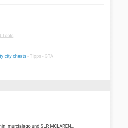
-Tools
ty city cheats
-
Tipps - GTA
rghini murcialago und SLR MCLAREN...