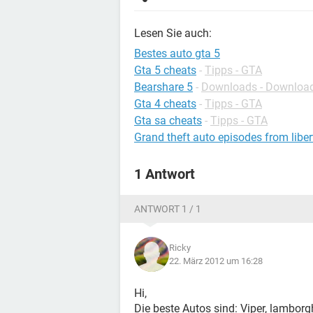
Lesen Sie auch:
Bestes auto gta 5
Gta 5 cheats
-
Tipps - GTA
Bearshare 5
-
Downloads - Download
Gta 4 cheats
-
Tipps - GTA
Gta sa cheats
-
Tipps - GTA
Grand theft auto episodes from liber
1 Antwort
ANTWORT 1 / 1
Ricky
22. März 2012 um 16:28
Hi,
Die beste Autos sind: Viper, lambo