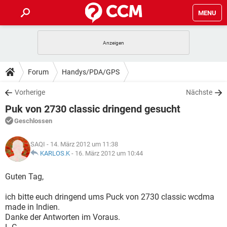
MENU
HOME
SPIELE
STREAMING
TIPPS & TRICKS
Forum
Handys/PDA/GPS
ANDROID
IOS
SPIELE
STREAMING
DOWNLOADS
Vorherige
Nächste
WINDOWS 10
INSTAGRAM
ANDROID
IOS
Puk von 2730 classic dringend gesucht
WHATSAPP
SPIELE
TIKTOK
STREAMING
FORUM
WINDOWS 10
INSTAGRAM
Geschlossen
FACEBOOK
ANDROID
HARDWARE
IOS
WHATSAPP
SPIELE
TIKTOK
STREAMING
LEXIKON
WINDOWS 10
SAQI
- 14. März 2012 um 11:38
INSTAGRAM
FACEBOOK
ANDROID
HARDWARE
IOS
KARLOS.K
-
16. März 2012 um 10:44
WHATSAPP
SPIELE
TIKTOK
STREAMING
WINDOWS 10
INSTAGRAM
Guten Tag,
FACEBOOK
ANDROID
HARDWARE
IOS
WHATSAPP
TIKTOK
ich bitte euch dringend ums Puck von 2730 classic wcdma
WINDOWS 10
INSTAGRAM
FACEBOOK
HARDWARE
made in Indien.
WHATSAPP
TIKTOK
Danke der Antworten im Voraus.