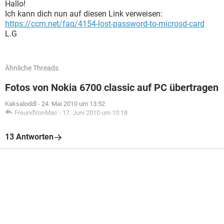
Hallo!
Ich kann dich nun auf diesen Link verweisen:
https://ccm.net/faq/4154-lost-password-to-microsd-card
L.G
Ähnliche Threads
Fotos von Nokia 6700 classic auf PC übertragen
Kaksaloddl
-
24. Mai 2010 um 13:52
FreundVonMac
-
17. Juni 2010 um 10:18
13 Antworten