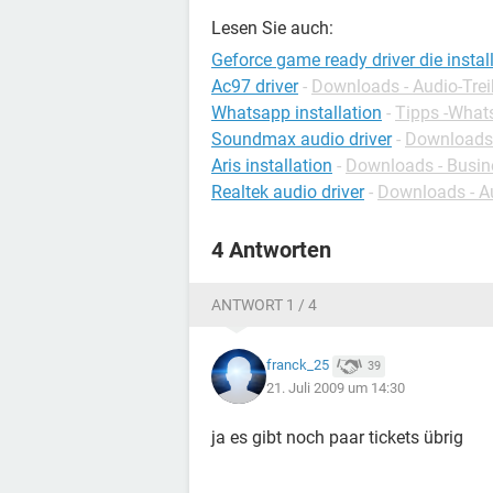
Lesen Sie auch:
Geforce game ready driver die instal
Ac97 driver
-
Downloads - Audio-Trei
Whatsapp installation
-
Tipps -What
Soundmax audio driver
-
Downloads -
Aris installation
-
Downloads - Busin
Realtek audio driver
-
Downloads - Au
4 Antworten
ANTWORT 1 / 4
franck_25
39
21. Juli 2009 um 14:30
ja es gibt noch paar tickets übrig