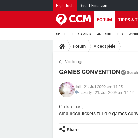
High-Tech
Recht-Finanzen
FORUM
TIPPS & 
SPIELE
STREAMING
ANDROID
IOS
WIND
Forum
Videospiele
Vorherige
GAMES CONVENTION
Gesch
dali
- 21. Juli 2009 um 14:25
azerty -
21. Juli 2009 um 14:42
Guten Tag,
sind noch tickets für die games con
Share