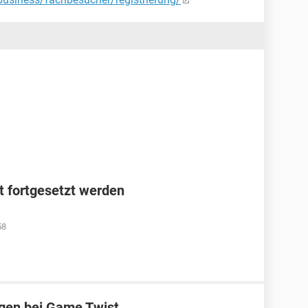
ht fortgesetzt werden
58
ggen bei Game Twist