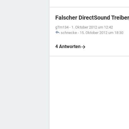
Falscher DirectSound Treibe
gTm134
-
1. Oktober 2012 um 12:42
schnecke
-
15. Oktober 2012 um 18:30
4 Antworten