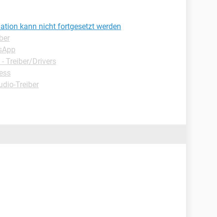
lation kann nicht fortgesetzt werden
ber
sApp
 Treiber/Drivers
ess
dio-Treiber