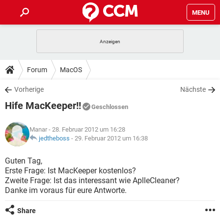
MENU
HOME
SPIELE
STREAMING
TIPPS & TRICKS
Forum
MacOS
ANDROID
IOS
SPIELE
STREAMING
DOWNLOADS
Vorherige
Nächste
WINDOWS 10
INSTAGRAM
ANDROID
IOS
Hife MacKeeper!!
WHATSAPP
SPIELE
TIKTOK
STREAMING
Geschlossen
FORUM
WINDOWS 10
INSTAGRAM
FACEBOOK
ANDROID
HARDWARE
IOS
Manar
- 28. Februar 2012 um 16:28
WHATSAPP
SPIELE
TIKTOK
STREAMING
LEXIKON
jedtheboss
-
29. Februar 2012 um 16:38
WINDOWS 10
INSTAGRAM
FACEBOOK
ANDROID
HARDWARE
IOS
WHATSAPP
SPIELE
TIKTOK
STREAMING
Guten Tag,
WINDOWS 10
INSTAGRAM
Erste Frage: Ist MacKeeper kostenlos?
FACEBOOK
ANDROID
HARDWARE
IOS
Zweite Frage: Ist das interessant wie AplleCleaner?
WHATSAPP
TIKTOK
Danke im voraus für eure Antworte.
WINDOWS 10
INSTAGRAM
FACEBOOK
HARDWARE
WHATSAPP
TIKTOK
Share