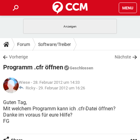
MENU
HOME
SPIELE
STREAMING
TIPPS & TRICKS
Forum
Software/Treiber
ANDROID
IOS
SPIELE
STREAMING
DOWNLOADS
Vorherige
Nächste
WINDOWS 10
INSTAGRAM
ANDROID
IOS
Programm .cfr öffnen
WHATSAPP
SPIELE
TIKTOK
STREAMING
Geschlossen
FORUM
WINDOWS 10
INSTAGRAM
FACEBOOK
ANDROID
HARDWARE
IOS
Wiese
- 28. Februar 2012 um 14:33
WHATSAPP
SPIELE
TIKTOK
STREAMING
LEXIKON
Ricky -
29. Februar 2012 um 16:26
WINDOWS 10
INSTAGRAM
FACEBOOK
ANDROID
HARDWARE
IOS
WHATSAPP
SPIELE
TIKTOK
STREAMING
Guten Tag,
WINDOWS 10
INSTAGRAM
Mit welchem Programm kann ich .cfr-Datei öffnen?
FACEBOOK
ANDROID
HARDWARE
IOS
Danke im voraus für eure Hilfe?
WHATSAPP
TIKTOK
FG
WINDOWS 10
INSTAGRAM
FACEBOOK
HARDWARE
WHATSAPP
TIKTOK