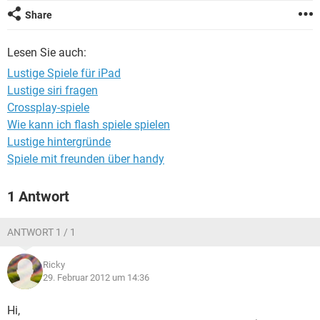
FACEBOOK
HARDWARE
Share
Lesen Sie auch:
Lustige Spiele für iPad
Lustige siri fragen
Crossplay-spiele
Wie kann ich flash spiele spielen
Lustige hintergründe
Spiele mit freunden über handy
1 Antwort
ANTWORT 1 / 1
Ricky
29. Februar 2012 um 14:36
Hi,