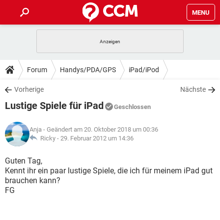
MENU
HOME
SPIELE
STREAMING
TIPPS & TRICKS
Forum
Handys/PDA/GPS
iPad/iPod
ANDROID
IOS
SPIELE
STREAMING
DOWNLOADS
Vorherige
Nächste
WINDOWS 10
INSTAGRAM
ANDROID
IOS
Lustige Spiele für iPad
WHATSAPP
SPIELE
TIKTOK
STREAMING
Geschlossen
FORUM
WINDOWS 10
INSTAGRAM
FACEBOOK
ANDROID
HARDWARE
IOS
Anja
- Geändert am 20. Oktober 2018 um 00:36
WHATSAPP
SPIELE
TIKTOK
STREAMING
LEXIKON
Ricky -
29. Februar 2012 um 14:36
WINDOWS 10
INSTAGRAM
FACEBOOK
ANDROID
HARDWARE
IOS
WHATSAPP
SPIELE
TIKTOK
STREAMING
Guten Tag,
WINDOWS 10
INSTAGRAM
Kennt ihr ein paar lustige Spiele, die ich für meinem iPad gut
FACEBOOK
ANDROID
HARDWARE
IOS
brauchen kann?
WHATSAPP
TIKTOK
FG
WINDOWS 10
INSTAGRAM
FACEBOOK
HARDWARE
WHATSAPP
TIKTOK