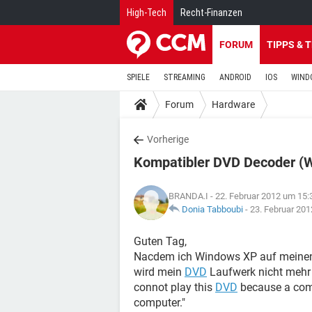
High-Tech
Recht-Finanzen
FORUM
TIPPS & 
SPIELE
STREAMING
ANDROID
IOS
WIND
Forum
Hardware
Vorherige
Kompatibler DVD Decoder (
BRANDA.I
- 22. Februar 2012 um 15:
Donia Tabboubi
-
23. Februar 20
Guten Tag,
Nacdem ich Windows XP auf meinen P
wird mein
DVD
Laufwerk nicht mehr 
connot play this
DVD
because a comp
computer."