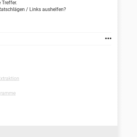
 Treffer.
atschlägen / Links aushelfen?
xtraktion
ogramme