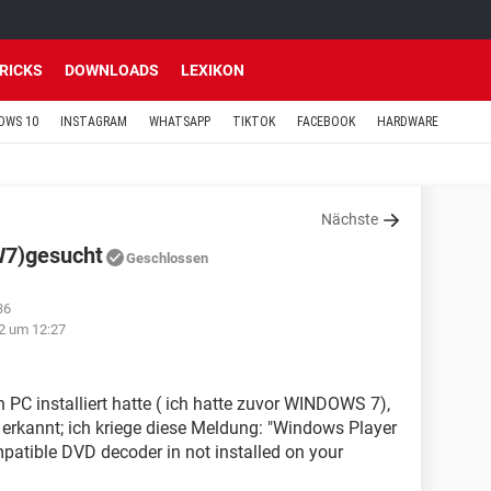
TRICKS
DOWNLOADS
LEXIKON
OWS 10
INSTAGRAM
WHATSAPP
TIKTOK
FACEBOOK
HARDWARE
Nächste
W7)gesucht
Geschlossen
36
12 um 12:27
C installiert hatte ( ich hatte zuvor WINDOWS 7),
erkannt; ich kriege diese Meldung: "Windows Player
atible DVD decoder in not installed on your