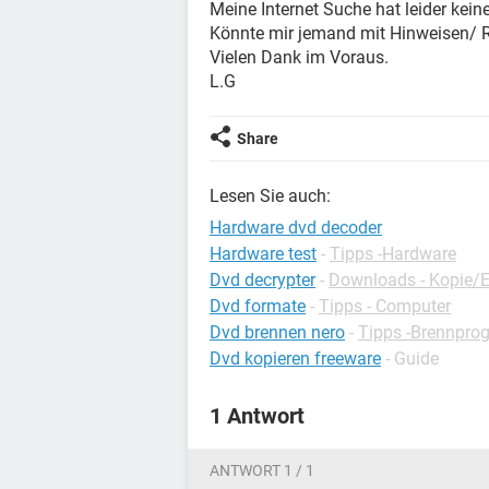
Meine Internet Suche hat leider keine
Könnte mir jemand mit Hinweisen/ R
Vielen Dank im Voraus.
L.G
Share
Lesen Sie auch:
Hardware dvd decoder
Hardware test
-
Tipps -Hardware
Dvd decrypter
-
Downloads - Kopie/E
Dvd formate
-
Tipps - Computer
Dvd brennen nero
-
Tipps -Brennpr
Dvd kopieren freeware
- Guide
1 Antwort
ANTWORT 1 / 1