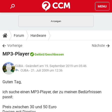
MENU
HOME
SPIELE
STREAMING
TIPPS & TRICKS
Forum
Hardware
ANDROID
IOS
SPIELE
STREAMING
DOWNLOADS
Vorherige
Nächste
WINDOWS 10
INSTAGRAM
ANDROID
IOS
MP3-Player
WHATSAPP
SPIELE
TIKTOK
STREAMING
Gelöst
/Geschlossen
FORUM
WINDOWS 10
INSTAGRAM
FACEBOOK
ANDROID
HARDWARE
IOS
CUBA
- Geändert am 19. September 2019 um 05:46
WHATSAPP
SPIELE
TIKTOK
STREAMING
LEXIKON
CUBA -
21. Juli 2009 um 12:36
WINDOWS 10
INSTAGRAM
FACEBOOK
ANDROID
HARDWARE
IOS
WHATSAPP
SPIELE
TIKTOK
STREAMING
Guten Tag,
WINDOWS 10
INSTAGRAM
FACEBOOK
ANDROID
HARDWARE
IOS
ich suche einen MP3-Player, der zu meinen Bedürfnissen
WHATSAPP
TIKTOK
passt:
WINDOWS 10
INSTAGRAM
FACEBOOK
HARDWARE
WHATSAPP
TIKTOK
Preis zwischen 30 und 50 Euro
Design mit Display