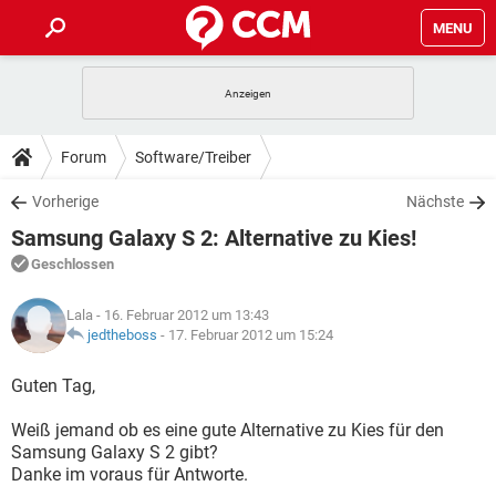
MENU
HOME
SPIELE
STREAMING
TIPPS & TRICKS
Forum
Software/Treiber
ANDROID
IOS
SPIELE
STREAMING
DOWNLOADS
Vorherige
Nächste
WINDOWS 10
INSTAGRAM
ANDROID
IOS
Samsung Galaxy S 2: Alternative zu Kies!
WHATSAPP
SPIELE
TIKTOK
STREAMING
FORUM
WINDOWS 10
INSTAGRAM
Geschlossen
FACEBOOK
ANDROID
HARDWARE
IOS
WHATSAPP
SPIELE
TIKTOK
STREAMING
LEXIKON
WINDOWS 10
Lala
- 16. Februar 2012 um 13:43
INSTAGRAM
FACEBOOK
ANDROID
HARDWARE
IOS
jedtheboss
-
17. Februar 2012 um 15:24
WHATSAPP
SPIELE
TIKTOK
STREAMING
WINDOWS 10
INSTAGRAM
Guten Tag,
FACEBOOK
ANDROID
HARDWARE
IOS
WHATSAPP
TIKTOK
Weiß jemand ob es eine gute Alternative zu Kies für den
WINDOWS 10
INSTAGRAM
FACEBOOK
HARDWARE
Samsung Galaxy S 2 gibt?
WHATSAPP
TIKTOK
Danke im voraus für Antworte.