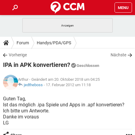
MENU
HOME
SPIELE
STREAMING
TIPPS & TRICKS
Forum
Handys/PDA/GPS
ANDROID
IOS
SPIELE
STREAMING
DOWNLOADS
Vorherige
Nächste
WINDOWS 10
INSTAGRAM
ANDROID
IOS
IPA in APK konvertieren?
WHATSAPP
SPIELE
TIKTOK
STREAMING
Geschlossen
FORUM
WINDOWS 10
INSTAGRAM
FACEBOOK
ANDROID
HARDWARE
IOS
Arthur
- Geändert am 20. Oktober 2018 um 04:25
WHATSAPP
SPIELE
TIKTOK
STREAMING
LEXIKON
jedtheboss
-
17. Februar 2012 um 11:18
WINDOWS 10
INSTAGRAM
FACEBOOK
ANDROID
HARDWARE
IOS
WHATSAPP
SPIELE
TIKTOK
STREAMING
Guten Tag,
WINDOWS 10
INSTAGRAM
Ist das möglich .ipa Spiele und Apps in .apf konvertieren?
FACEBOOK
ANDROID
HARDWARE
IOS
Ich bitte um Antworte.
WHATSAPP
TIKTOK
Danke im voraus
WINDOWS 10
INSTAGRAM
FACEBOOK
HARDWARE
LG
WHATSAPP
TIKTOK