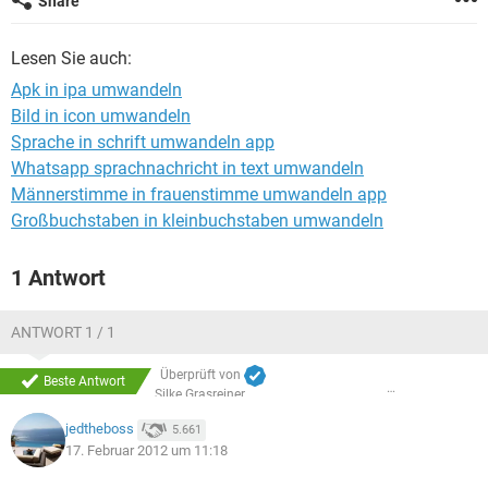
Share
FACEBOOK
HARDWARE
Lesen Sie auch:
Apk in ipa umwandeln
Bild in icon umwandeln
Sprache in schrift umwandeln app
Whatsapp sprachnachricht in text umwandeln
Männerstimme in frauenstimme umwandeln app
Großbuchstaben in kleinbuchstaben umwandeln
1 Antwort
ANTWORT 1 / 1
Überprüft von
Beste Antwort
Silke Grasreiner
jedtheboss
5.661
17. Februar 2012 um 11:18