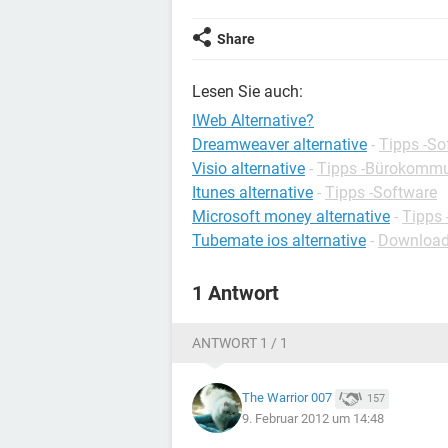
Share
Lesen Sie auch:
IWeb Alternative?
Dreamweaver alternative
-
Tipps -So
Visio alternative
-
Tipps -Bürokommu
Itunes alternative
-
Tipps -Software
Microsoft money alternative
-
Tipps 
Tubemate ios alternative
-
Download
1 Antwort
ANTWORT 1 / 1
The Warrior 007
157
9. Februar 2012 um 14:48