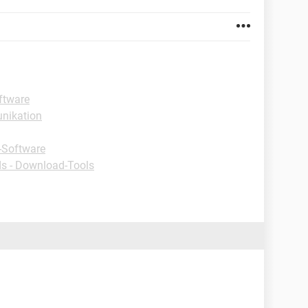
ftware
nikation
-Software
s - Download-Tools