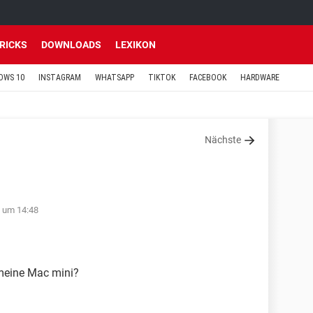
TRICKS
DOWNLOADS
LEXIKON
OWS 10
INSTAGRAM
WHATSAPP
TIKTOK
FACEBOOK
HARDWARE
Nächste
2 um 14:48
 meine Mac mini?