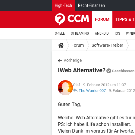
High-Tech
Recht-Finanzen
FORUM
TIPPS & 
SPIELE
STREAMING
ANDROID
IOS
WIND
Forum
Software/Treiber
Vorherige
IWeb Alternative?
Geschlossen
Olaf
- 9. Februar 2012 um 11:07
The Warrior 007
-
9. Februar 201
Guten Tag,
Welche iWeb-Alternative gibt es für
PS: Ich habe iLife schon installiert.
Vielen Dank im voraus für Antworte.