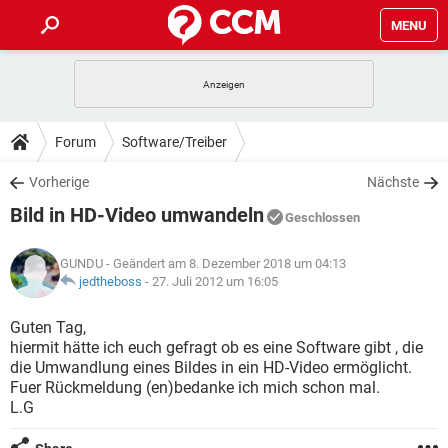
MENU
HOME
SPIELE
STREAMING
TIPPS & TRICKS
Forum
Software/Treiber
ANDROID
IOS
SPIELE
STREAMING
DOWNLOADS
Vorherige
Nächste
WINDOWS 10
INSTAGRAM
ANDROID
IOS
Bild in HD-Video umwandeln
WHATSAPP
SPIELE
TIKTOK
STREAMING
Geschlossen
FORUM
WINDOWS 10
INSTAGRAM
FACEBOOK
ANDROID
HARDWARE
IOS
GUNDU
- Geändert am 8. Dezember 2018 um 04:13
WHATSAPP
SPIELE
TIKTOK
STREAMING
LEXIKON
jedtheboss
-
27. Juli 2012 um 16:05
WINDOWS 10
INSTAGRAM
FACEBOOK
ANDROID
HARDWARE
IOS
WHATSAPP
SPIELE
TIKTOK
STREAMING
Guten Tag,
WINDOWS 10
INSTAGRAM
hiermit hätte ich euch gefragt ob es eine Software gibt , die
FACEBOOK
ANDROID
HARDWARE
IOS
die Umwandlung eines Bildes in ein HD-Video ermöglicht.
WHATSAPP
TIKTOK
Fuer Rückmeldung (en)bedanke ich mich schon mal.
WINDOWS 10
INSTAGRAM
FACEBOOK
HARDWARE
L.G
WHATSAPP
TIKTOK