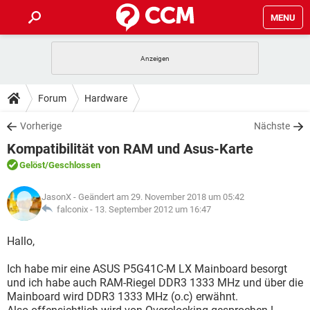
MENU
HOME
SPIELE
STREAMING
TIPPS & TRICKS
Forum
Hardware
ANDROID
IOS
SPIELE
STREAMING
DOWNLOADS
Vorherige
Nächste
WINDOWS 10
INSTAGRAM
ANDROID
IOS
Kompatibilität von RAM und Asus-Karte
WHATSAPP
SPIELE
TIKTOK
STREAMING
FORUM
WINDOWS 10
INSTAGRAM
Gelöst
/Geschlossen
FACEBOOK
ANDROID
HARDWARE
IOS
WHATSAPP
SPIELE
TIKTOK
STREAMING
LEXIKON
WINDOWS 10
JasonX
- Geändert am 29. November 2018 um 05:42
INSTAGRAM
FACEBOOK
ANDROID
HARDWARE
IOS
falconix -
13. September 2012 um 16:47
WHATSAPP
SPIELE
TIKTOK
STREAMING
WINDOWS 10
INSTAGRAM
Hallo,
FACEBOOK
ANDROID
HARDWARE
IOS
WHATSAPP
TIKTOK
Ich habe mir eine ASUS P5G41C-M LX Mainboard besorgt
WINDOWS 10
INSTAGRAM
FACEBOOK
HARDWARE
und ich habe auch RAM-Riegel DDR3 1333 MHz und über die
WHATSAPP
TIKTOK
Mainboard wird DDR3 1333 MHz (o.c) erwähnt.