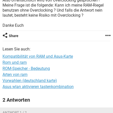
Also offensichtlich wird von Overclocking gesprochen !
FACEBOOK
HARDWARE
Meine Frage ist die folgende: Kann ich meine RAM-Riegel
benutzen ohne Overclocking ? Und falls die Antwort nein
lautet, besteht keine Risiko mit Overclocking ?
Danke Euch
Share
Lesen Sie auch:
Kompatibilität von RAM und Asus-Karte
Rom und ram
ROM-Speicher - Bedeutung
Arten von ram
Vorwahlen (deutschland karte)
Asus wlan aktivieren tastenkombination
2 Antworten
ANTWORT 1 / 2