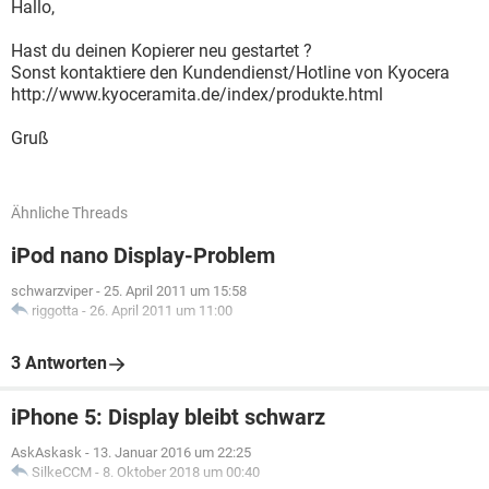
Hallo,
Hast du deinen Kopierer neu gestartet ?
Sonst kontaktiere den Kundendienst/Hotline von Kyocera
http://www.kyoceramita.de/index/produkte.html
Gruß
Ähnliche Threads
iPod nano Display-Problem
schwarzviper
-
25. April 2011 um 15:58
riggotta
-
26. April 2011 um 11:00
3 Antworten
iPhone 5: Display bleibt schwarz
AskAskask
-
13. Januar 2016 um 22:25
SilkeCCM
-
8. Oktober 2018 um 00:40