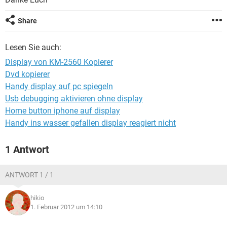
FACEBOOK
HARDWARE
Share
Lesen Sie auch:
Display von KM-2560 Kopierer
Dvd kopierer
Handy display auf pc spiegeln
Usb debugging aktivieren ohne display
Home button iphone auf display
Handy ins wasser gefallen display reagiert nicht
1 Antwort
ANTWORT 1 / 1
hikio
1. Februar 2012 um 14:10