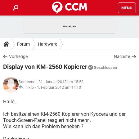
MENU
HOME
SPIELE
STREAMING
TIPPS & TRICKS
Forum
Hardware
ANDROID
IOS
SPIELE
STREAMING
DOWNLOADS
Vorherige
Nächste
WINDOWS 10
INSTAGRAM
ANDROID
IOS
Display von KM-2560 Kopierer
WHATSAPP
SPIELE
TIKTOK
STREAMING
Geschlossen
FORUM
WINDOWS 10
INSTAGRAM
FACEBOOK
ANDROID
HARDWARE
IOS
Saraceno
- 31. Januar 2012 um 15:53
WHATSAPP
SPIELE
TIKTOK
STREAMING
LEXIKON
hikio -
1. Februar 2012 um 14:10
WINDOWS 10
INSTAGRAM
FACEBOOK
ANDROID
HARDWARE
IOS
WHATSAPP
SPIELE
TIKTOK
STREAMING
Hallo,
WINDOWS 10
INSTAGRAM
FACEBOOK
ANDROID
HARDWARE
IOS
Ich besitze einen KM-2560 Kopierer von Kyocera und der
WHATSAPP
TIKTOK
Touch-Screen-Panel reagiert nicht mehr .
WINDOWS 10
INSTAGRAM
FACEBOOK
HARDWARE
Wie kann ich das Problem beheben ?
WHATSAPP
TIKTOK
Danke Euch