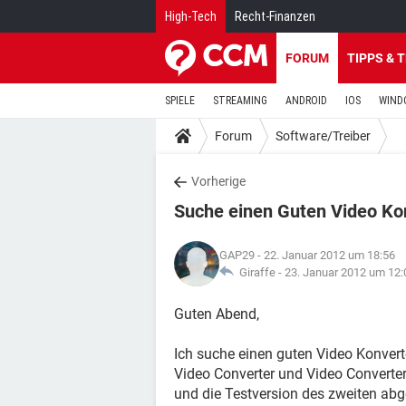
High-Tech
Recht-Finanzen
FORUM
TIPPS & 
SPIELE
STREAMING
ANDROID
IOS
WIND
Forum
Software/Treiber
Vorherige
Suche einen Guten Video Ko
GAP29
- 22. Januar 2012 um 18:56
Giraffe -
23. Januar 2012 um 12:
Guten Abend,
Ich suche einen guten Video Konverte
Video Converter und Video Converter
und die Testversion des zweiten abg