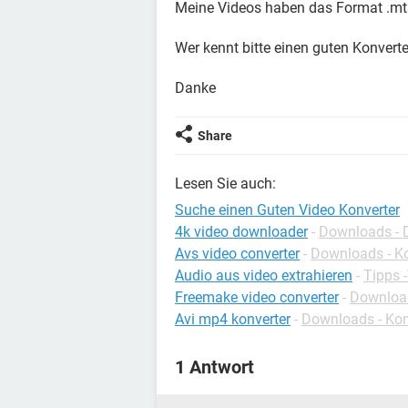
Meine Videos haben das Format .mts
Wer kennt bitte einen guten Konverte
Danke
Share
Lesen Sie auch:
Suche einen Guten Video Konverter
4k video downloader
-
Downloads - 
Avs video converter
-
Downloads - K
Audio aus video extrahieren
-
Tipps 
Freemake video converter
-
Download
Avi mp4 konverter
-
Downloads - Kon
1 Antwort