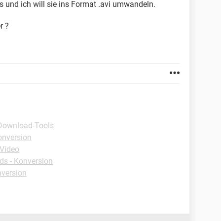
 und ich will sie ins Format .avi umwandeln.
r ?
Download-Tools
onversion
-Video
s - Konversion
version