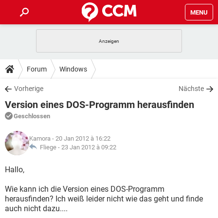
MENU
HOME
SPIELE
STREAMING
TIPPS & TRICKS
Forum
Windows
ANDROID
IOS
SPIELE
STREAMING
DOWNLOADS
Vorherige
Nächste
WINDOWS 10
INSTAGRAM
ANDROID
IOS
Version eines DOS-Programm herausfinden
WHATSAPP
SPIELE
TIKTOK
STREAMING
FORUM
WINDOWS 10
INSTAGRAM
Geschlossen
FACEBOOK
ANDROID
HARDWARE
IOS
WHATSAPP
SPIELE
TIKTOK
STREAMING
LEXIKON
WINDOWS 10
Kamora
- 20 Jan 2012 à 16:22
INSTAGRAM
FACEBOOK
ANDROID
HARDWARE
IOS
Fliege -
23 Jan 2012 à 09:22
WHATSAPP
SPIELE
TIKTOK
STREAMING
WINDOWS 10
INSTAGRAM
Hallo,
FACEBOOK
ANDROID
HARDWARE
IOS
WHATSAPP
TIKTOK
Wie kann ich die Version eines DOS-Programm
WINDOWS 10
INSTAGRAM
FACEBOOK
HARDWARE
herausfinden? Ich weiß leider nicht wie das geht und finde
WHATSAPP
TIKTOK
auch nicht dazu....