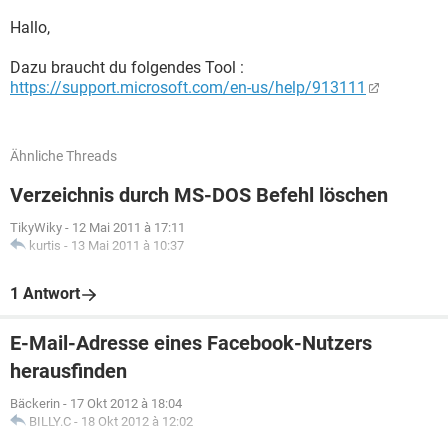
Hallo,
Dazu braucht du folgendes Tool :
https://support.microsoft.com/en-us/help/913111
Ähnliche Threads
Verzeichnis durch MS-DOS Befehl löschen
TikyWiky
-
12 Mai 2011 à 17:11
kurtis
-
13 Mai 2011 à 10:37
1 Antwort
E-Mail-Adresse eines Facebook-Nutzers
herausfinden
Bäckerin
-
17 Okt 2012 à 18:04
BILLY.C
-
18 Okt 2012 à 12:02