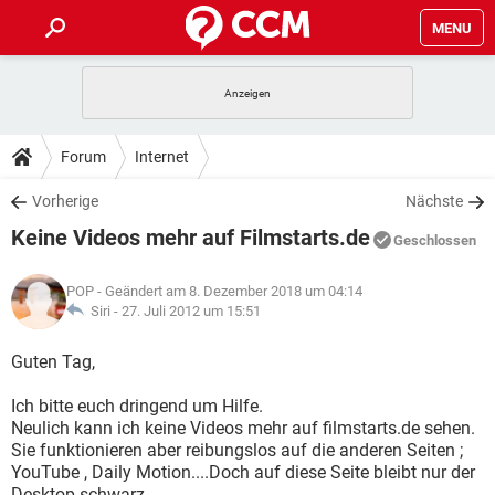
MENU
HOME
SPIELE
STREAMING
TIPPS & TRICKS
Forum
Internet
ANDROID
IOS
SPIELE
STREAMING
DOWNLOADS
Vorherige
Nächste
WINDOWS 10
INSTAGRAM
ANDROID
IOS
Keine Videos mehr auf Filmstarts.de
WHATSAPP
SPIELE
TIKTOK
STREAMING
Geschlossen
FORUM
WINDOWS 10
INSTAGRAM
FACEBOOK
ANDROID
HARDWARE
IOS
POP
- Geändert am 8. Dezember 2018 um 04:14
WHATSAPP
SPIELE
TIKTOK
STREAMING
LEXIKON
Siri -
27. Juli 2012 um 15:51
WINDOWS 10
INSTAGRAM
FACEBOOK
ANDROID
HARDWARE
IOS
WHATSAPP
SPIELE
TIKTOK
STREAMING
Guten Tag,
WINDOWS 10
INSTAGRAM
FACEBOOK
ANDROID
HARDWARE
IOS
Ich bitte euch dringend um Hilfe.
WHATSAPP
TIKTOK
Neulich kann ich keine Videos mehr auf filmstarts.de sehen.
WINDOWS 10
INSTAGRAM
FACEBOOK
HARDWARE
Sie funktionieren aber reibungslos auf die anderen Seiten ;
WHATSAPP
TIKTOK
YouTube , Daily Motion....Doch auf diese Seite bleibt nur der
Desktop schwarz.