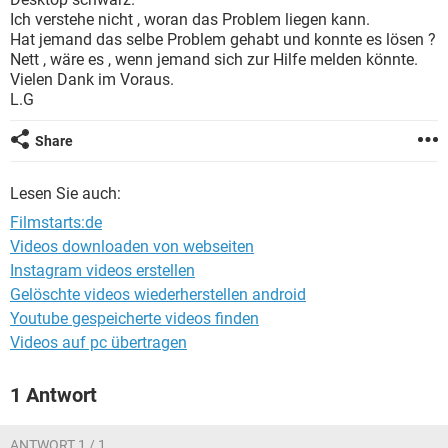
FACEBOOK
HARDWARE
Ich verstehe nicht , woran das Problem liegen kann.
Hat jemand das selbe Problem gehabt und konnte es lösen ?
Nett , wäre es , wenn jemand sich zur Hilfe melden könnte.
Vielen Dank im Voraus.
L.G
Share
Lesen Sie auch:
Filmstarts:de
Videos downloaden von webseiten
Instagram videos erstellen
Gelöschte videos wiederherstellen android
Youtube gespeicherte videos finden
Videos auf pc übertragen
1 Antwort
ANTWORT 1 / 1