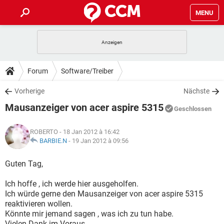
MENU
HOME
SPIELE
STREAMING
TIPPS & TRICKS
Forum
Software/Treiber
ANDROID
IOS
SPIELE
STREAMING
DOWNLOADS
Vorherige
Nächste
WINDOWS 10
INSTAGRAM
ANDROID
IOS
Mausanzeiger von acer aspire 5315
WHATSAPP
SPIELE
TIKTOK
STREAMING
Geschlossen
FORUM
WINDOWS 10
INSTAGRAM
FACEBOOK
ANDROID
HARDWARE
IOS
ROBERTO
- 18 Jan 2012 à 16:42
WHATSAPP
SPIELE
TIKTOK
STREAMING
LEXIKON
BARBIE.N
-
19 Jan 2012 à 09:56
WINDOWS 10
INSTAGRAM
FACEBOOK
ANDROID
HARDWARE
IOS
WHATSAPP
SPIELE
TIKTOK
STREAMING
Guten Tag,
WINDOWS 10
INSTAGRAM
FACEBOOK
ANDROID
HARDWARE
IOS
Ich hoffe , ich werde hier ausgeholfen.
WHATSAPP
TIKTOK
Ich würde gerne den Mausanzeiger von acer aspire 5315
WINDOWS 10
INSTAGRAM
FACEBOOK
HARDWARE
reaktivieren wollen.
WHATSAPP
TIKTOK
Könnte mir jemand sagen , was ich zu tun habe.
Vielen Dank im Voraus.