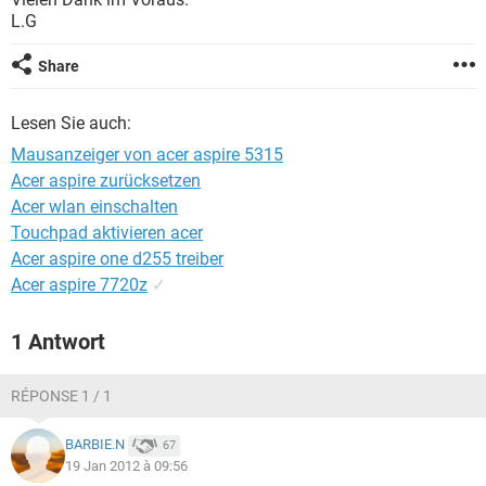
FACEBOOK
HARDWARE
L.G
Share
Lesen Sie auch:
Mausanzeiger von acer aspire 5315
Acer aspire zurücksetzen
Acer wlan einschalten
Touchpad aktivieren acer
Acer aspire one d255 treiber
Acer aspire 7720z
✓
1 Antwort
RÉPONSE 1 / 1
BARBIE.N
67
19 Jan 2012 à 09:56