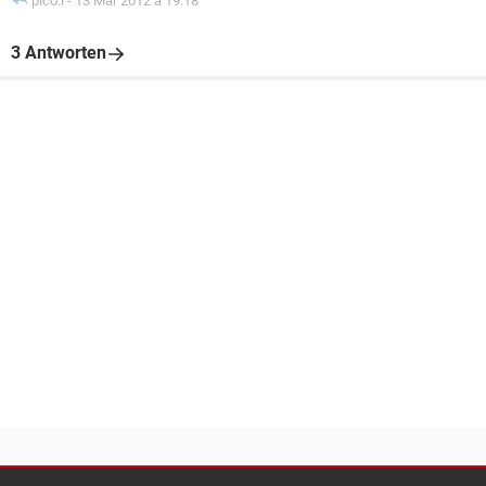
pico.l
-
13 Mär 2012 à 19:18
3 Antworten