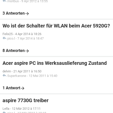
moribus
-
9 Apr 2012 à 13:55
3 Antworten
Wo ist der Schalter für WLAN beim Acer 5920G?
Felix25
-
4 Apr 2014 à 18:26
pico.l
-
7 Apr 2014 à 18:47
8 Antworten
Acer aspire PC ins Werksauslieferung Zustand
delvin
-
21 Apr 2011 à 16:50
Superkanone
-
12 Mai 2011 à 15:40
1 Antwort
aspire 7730G treiber
Lella
-
12 Mär 2012 à 17:11