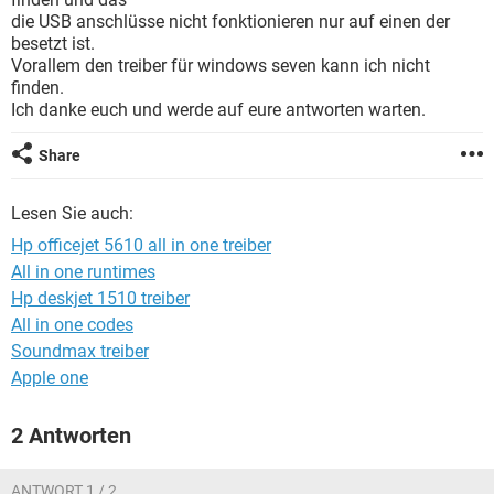
FACEBOOK
HARDWARE
die USB anschlüsse nicht fonktionieren nur auf einen der
besetzt ist.
Vorallem den treiber für windows seven kann ich nicht
finden.
Ich danke euch und werde auf eure antworten warten.
Share
Lesen Sie auch:
Hp officejet 5610 all in one treiber
All in one runtimes
Hp deskjet 1510 treiber
All in one codes
Soundmax treiber
Apple one
2 Antworten
ANTWORT 1 / 2