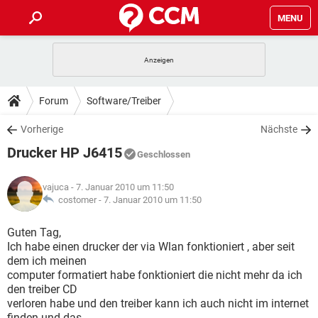
MENU
HOME
SPIELE
STREAMING
TIPPS & TRICKS
Forum
Software/Treiber
ANDROID
IOS
SPIELE
STREAMING
DOWNLOADS
Vorherige
Nächste
WINDOWS 10
INSTAGRAM
ANDROID
IOS
Drucker HP J6415
WHATSAPP
SPIELE
TIKTOK
STREAMING
Geschlossen
FORUM
WINDOWS 10
INSTAGRAM
FACEBOOK
ANDROID
HARDWARE
IOS
vajuca
- 7. Januar 2010 um 11:50
WHATSAPP
SPIELE
TIKTOK
STREAMING
LEXIKON
costomer -
7. Januar 2010 um 11:50
WINDOWS 10
INSTAGRAM
FACEBOOK
ANDROID
HARDWARE
IOS
WHATSAPP
SPIELE
TIKTOK
STREAMING
Guten Tag,
WINDOWS 10
INSTAGRAM
Ich habe einen drucker der via Wlan fonktioniert , aber seit
FACEBOOK
ANDROID
HARDWARE
IOS
dem ich meinen
WHATSAPP
TIKTOK
computer formatiert habe fonktioniert die nicht mehr da ich
WINDOWS 10
INSTAGRAM
FACEBOOK
HARDWARE
den treiber CD
WHATSAPP
TIKTOK
verloren habe und den treiber kann ich auch nicht im internet
finden und das