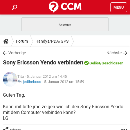
MENU
HOME
SPIELE
STREAMING
TIPPS & TRICKS
Forum
Handys/PDA/GPS
ANDROID
IOS
SPIELE
STREAMING
DOWNLOADS
Vorherige
Nächste
WINDOWS 10
INSTAGRAM
ANDROID
IOS
Sony Ericsson Yendo verbinden
WHATSAPP
SPIELE
TIKTOK
STREAMING
Gelöst
/Geschlossen
FORUM
WINDOWS 10
INSTAGRAM
FACEBOOK
ANDROID
HARDWARE
IOS
Tita
- 5. Januar 2012 um 14:45
WHATSAPP
SPIELE
TIKTOK
STREAMING
LEXIKON
jedtheboss
-
5. Januar 2012 um 15:59
WINDOWS 10
INSTAGRAM
FACEBOOK
ANDROID
HARDWARE
IOS
WHATSAPP
SPIELE
TIKTOK
STREAMING
Guten Tag,
WINDOWS 10
INSTAGRAM
FACEBOOK
ANDROID
HARDWARE
IOS
Kann mit bitte jmd zeigen wie ich den Sony Ericsson Yendo
WHATSAPP
TIKTOK
mit dem Computer verbinden kann?
WINDOWS 10
INSTAGRAM
FACEBOOK
HARDWARE
LG
WHATSAPP
TIKTOK