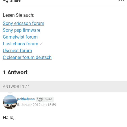
Share
FACEBOOK
HARDWARE
Lesen Sie auch:
Sony ericsson forum
Sony psp firmware
Gametwist forum
Last chaos forum
✓
Usenext forum
C cleaner forum deutsch
1 Antwort
ANTWORT 1 / 1
jedtheboss
5.661
5. Januar 2012 um 15:59
Hallo,