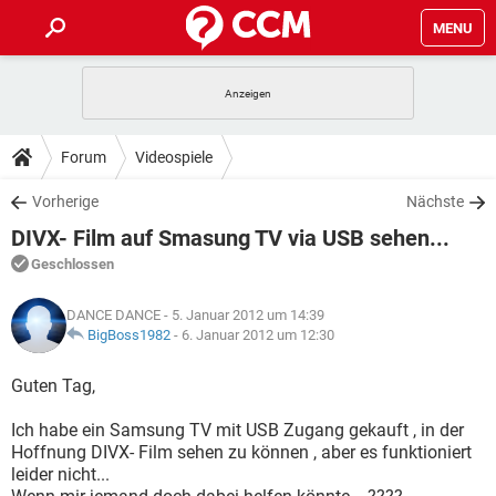
MENU
HOME
SPIELE
STREAMING
TIPPS & TRICKS
Forum
Videospiele
ANDROID
IOS
SPIELE
STREAMING
DOWNLOADS
Vorherige
Nächste
WINDOWS 10
INSTAGRAM
ANDROID
IOS
DIVX- Film auf Smasung TV via USB sehen...
WHATSAPP
SPIELE
TIKTOK
STREAMING
FORUM
WINDOWS 10
INSTAGRAM
Geschlossen
FACEBOOK
ANDROID
HARDWARE
IOS
WHATSAPP
SPIELE
TIKTOK
STREAMING
LEXIKON
WINDOWS 10
DANCE DANCE
- 5. Januar 2012 um 14:39
INSTAGRAM
FACEBOOK
ANDROID
HARDWARE
IOS
BigBoss1982
-
6. Januar 2012 um 12:30
WHATSAPP
SPIELE
TIKTOK
STREAMING
WINDOWS 10
INSTAGRAM
Guten Tag,
FACEBOOK
ANDROID
HARDWARE
IOS
WHATSAPP
TIKTOK
Ich habe ein Samsung TV mit USB Zugang gekauft , in der
WINDOWS 10
INSTAGRAM
FACEBOOK
HARDWARE
Hoffnung DIVX- Film sehen zu können , aber es funktioniert
WHATSAPP
TIKTOK
leider nicht...