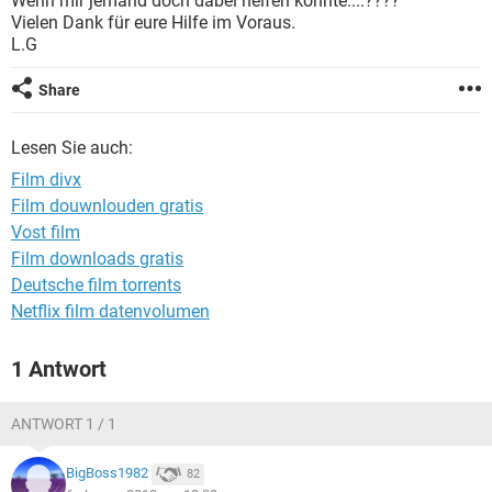
Wenn mir jemand doch dabei helfen könnte....????
FACEBOOK
HARDWARE
Vielen Dank für eure Hilfe im Voraus.
L.G
Share
Lesen Sie auch:
Film divx
Film douwnlouden gratis
Vost film
Film downloads gratis
Deutsche film torrents
Netflix film datenvolumen
1 Antwort
ANTWORT 1 / 1
BigBoss1982
82