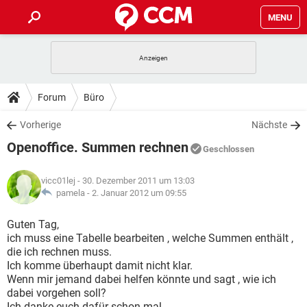
MENU
HOME
SPIELE
STREAMING
TIPPS & TRICKS
Forum
Büro
ANDROID
IOS
SPIELE
STREAMING
DOWNLOADS
Vorherige
Nächste
WINDOWS 10
INSTAGRAM
ANDROID
IOS
Openoffice. Summen rechnen
WHATSAPP
SPIELE
TIKTOK
STREAMING
Geschlossen
FORUM
WINDOWS 10
INSTAGRAM
FACEBOOK
ANDROID
HARDWARE
IOS
vicc01lej
- 30. Dezember 2011 um 13:03
WHATSAPP
SPIELE
TIKTOK
STREAMING
LEXIKON
pamela -
2. Januar 2012 um 09:55
WINDOWS 10
INSTAGRAM
FACEBOOK
ANDROID
HARDWARE
IOS
WHATSAPP
SPIELE
TIKTOK
STREAMING
Guten Tag,
WINDOWS 10
INSTAGRAM
ich muss eine Tabelle bearbeiten , welche Summen enthält ,
FACEBOOK
ANDROID
HARDWARE
IOS
die ich rechnen muss.
WHATSAPP
TIKTOK
Ich komme überhaupt damit nicht klar.
WINDOWS 10
INSTAGRAM
FACEBOOK
HARDWARE
Wenn mir jemand dabei helfen könnte und sagt , wie ich
WHATSAPP
TIKTOK
dabei vorgehen soll?
Ich danke euch dafür schon mal.