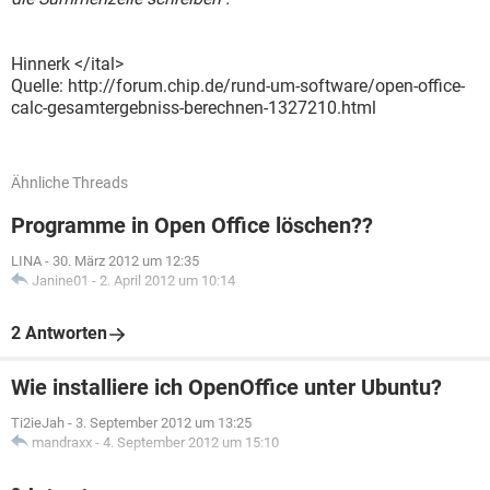
Hinnerk </ital>
Quelle: http://forum.chip.de/rund-um-software/open-office-
calc-gesamtergebniss-berechnen-1327210.html
Ähnliche Threads
Programme in Open Office löschen??
LINA
-
30. März 2012 um 12:35
Janine01
-
2. April 2012 um 10:14
2 Antworten
Wie installiere ich OpenOffice unter Ubuntu?
Ti2ieJah
-
3. September 2012 um 13:25
mandraxx
-
4. September 2012 um 15:10