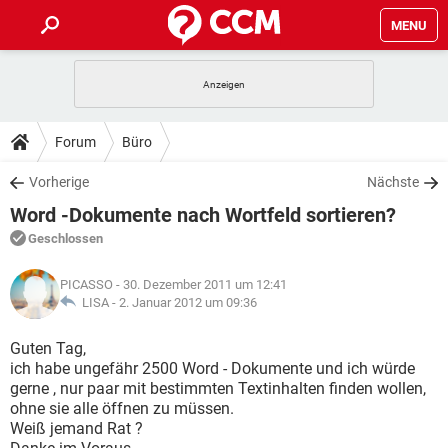
MENU
HOME
SPIELE
STREAMING
TIPPS & TRICKS
Forum
Büro
ANDROID
IOS
SPIELE
STREAMING
DOWNLOADS
Vorherige
Nächste
WINDOWS 10
INSTAGRAM
ANDROID
IOS
Word -Dokumente nach Wortfeld sortieren?
WHATSAPP
SPIELE
TIKTOK
STREAMING
FORUM
WINDOWS 10
INSTAGRAM
Geschlossen
FACEBOOK
ANDROID
HARDWARE
IOS
WHATSAPP
SPIELE
TIKTOK
STREAMING
LEXIKON
WINDOWS 10
PICASSO
- 30. Dezember 2011 um 12:41
INSTAGRAM
FACEBOOK
ANDROID
HARDWARE
IOS
LISA -
2. Januar 2012 um 09:36
WHATSAPP
SPIELE
TIKTOK
STREAMING
WINDOWS 10
INSTAGRAM
Guten Tag,
FACEBOOK
ANDROID
HARDWARE
IOS
ich habe ungefähr 2500 Word - Dokumente und ich würde
WHATSAPP
TIKTOK
gerne , nur paar mit bestimmten Textinhalten finden wollen,
WINDOWS 10
INSTAGRAM
FACEBOOK
HARDWARE
ohne sie alle öffnen zu müssen.
WHATSAPP
TIKTOK
Weiß jemand Rat ?