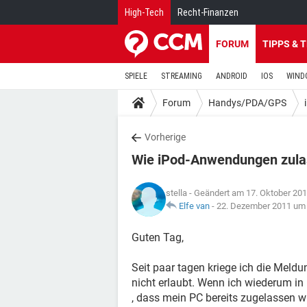
High-Tech
Recht-Finanzen
FORUM
TIPPS & 
SPIELE
STREAMING
ANDROID
IOS
WIND
Forum
Handys/PDA/GPS
Vorherige
Wie iPod-Anwendungen zula
stella
- Geändert am 17. Oktober 20
Elfe van
-
22. Dezember 2011 um
Guten Tag,
Seit paar tagen kriege ich die Mel
nicht erlaubt. Wenn ich wiederum i
, dass mein PC bereits zugelassen wi