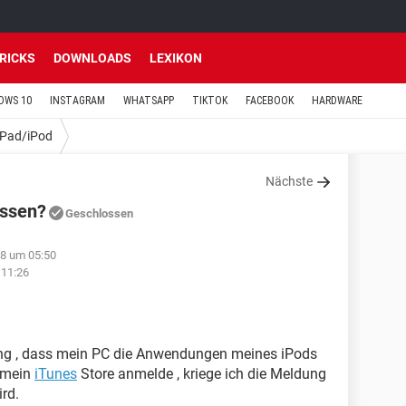
TRICKS
DOWNLOADS
LEXIKON
OWS 10
INSTAGRAM
WHATSAPP
TIKTOK
FACEBOOK
HARDWARE
iPad/iPod
Nächste
ssen?
Geschlossen
18 um 05:50
 11:26
dung , dass mein PC die Anwendungen meines iPods
n mein
iTunes
Store anmelde , kriege ich die Meldung
rd.