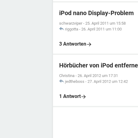
iPod nano Display-Problem
schwarzviper
-
25. April 2011 um 15:58
riggotta
-
26. April 2011 um 11:00
3 Antworten
Hörbücher von iPod entfern
Christina
-
26. April 2012 um 17:31
jedtheboss
-
27. April 2012 um 12:42
1 Antwort