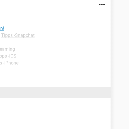
en!
-
Tipps -Snapchat
reaming
pps -iOS
s -iPhone