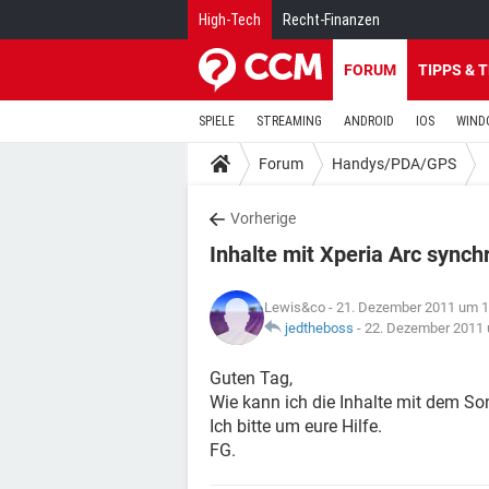
High-Tech
Recht-Finanzen
FORUM
TIPPS & 
SPIELE
STREAMING
ANDROID
IOS
WIND
Forum
Handys/PDA/GPS
Vorherige
Inhalte mit Xperia Arc synch
Lewis&co
- 21. Dezember 2011 um 1
jedtheboss
-
22. Dezember 2011 
Guten Tag,
Wie kann ich die Inhalte mit dem So
Ich bitte um eure Hilfe.
FG.