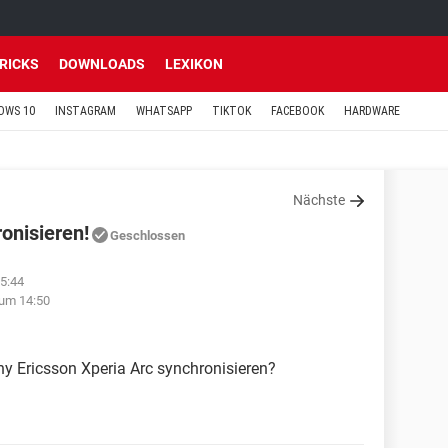
TRICKS
DOWNLOADS
LEXIKON
OWS 10
INSTAGRAM
WHATSAPP
TIKTOK
FACEBOOK
HARDWARE
Nächste
ronisieren!
Geschlossen
5:44
um 14:50
ny Ericsson Xperia Arc synchronisieren?