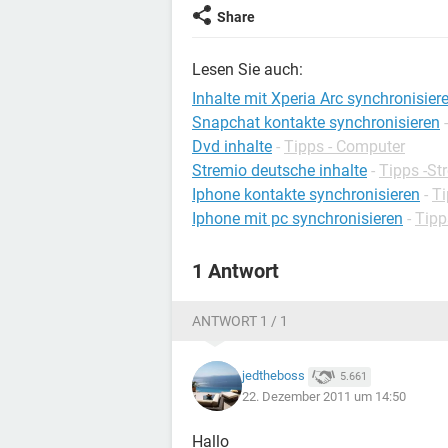
Share
Lesen Sie auch:
Inhalte mit Xperia Arc synchronisier
Snapchat kontakte synchronisieren
Dvd inhalte
-
Tipps - Computer
Stremio deutsche inhalte
-
Tipps -St
Iphone kontakte synchronisieren
-
Ti
Iphone mit pc synchronisieren
-
Tipp
1 Antwort
ANTWORT 1 / 1
jedtheboss
5.661
22. Dezember 2011 um 14:50
Hallo