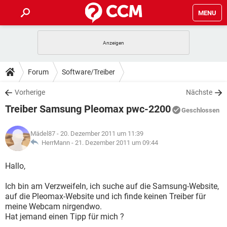
MENU
HOME
SPIELE
STREAMING
TIPPS & TRICKS
Forum
Software/Treiber
ANDROID
IOS
SPIELE
STREAMING
DOWNLOADS
Vorherige
Nächste
WINDOWS 10
INSTAGRAM
ANDROID
IOS
Treiber Samsung Pleomax pwc-2200
WHATSAPP
SPIELE
TIKTOK
STREAMING
Geschlossen
FORUM
WINDOWS 10
INSTAGRAM
FACEBOOK
ANDROID
HARDWARE
IOS
Mädel87
- 20. Dezember 2011 um 11:39
WHATSAPP
SPIELE
TIKTOK
STREAMING
LEXIKON
HerrMann -
21. Dezember 2011 um 09:44
WINDOWS 10
INSTAGRAM
FACEBOOK
ANDROID
HARDWARE
IOS
WHATSAPP
SPIELE
TIKTOK
STREAMING
Hallo,
WINDOWS 10
INSTAGRAM
FACEBOOK
ANDROID
HARDWARE
IOS
Ich bin am Verzweifeln, ich suche auf die Samsung-Website,
WHATSAPP
TIKTOK
auf die Pleomax-Website und ich finde keinen Treiber für
WINDOWS 10
INSTAGRAM
FACEBOOK
HARDWARE
meine Webcam nirgendwo.
WHATSAPP
TIKTOK
Hat jemand einen Tipp für mich ?