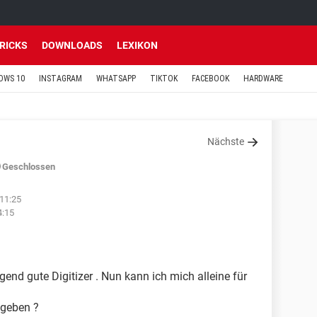
TRICKS
DOWNLOADS
LEXIKON
OWS 10
INSTAGRAM
WHATSAPP
TIKTOK
FACEBOOK
HARDWARE
Nächste
Geschlossen
11:25
4:15
end gute Digitizer . Nun kann ich mich alleine für
 geben ?