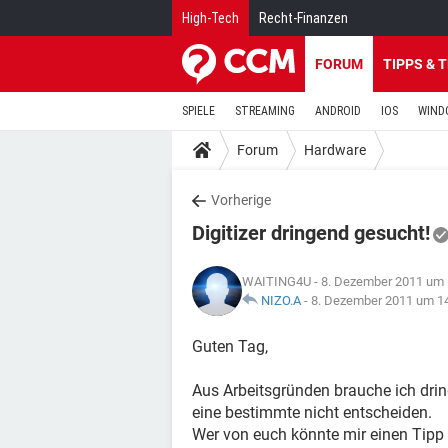
High-Tech
Recht-Finanzen
FORUM
TIPPS & 
SPIELE
STREAMING
ANDROID
IOS
WIND
Forum
Hardware
Vorherige
Digitizer dringend gesucht!
WAITING4U
- 8. Dezember 2011 um 
NIZO.A
-
8. Dezember 2011 um 1
Guten Tag,
Aus Arbeitsgründen brauche ich dring
eine bestimmte nicht entscheiden.
Wer von euch könnte mir einen Tipp