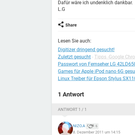
Dafür wäre ich undenklich dankbar.
L.G
Share
Lesen Sie auch:
Digitizer dringend gesucht!
Zuletzt gesucht
-
Tipps -Google Chr
Passwort von Fernseher LG 42LD65
Games für Apple iPod nano 6G gesu
Linux Treiber für Epson Stylus SX1
1 Antwort
ANTWORT 1 / 1
NIZO.A
6
8. Dezember 2011 um 14:15