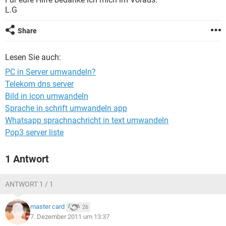
FACEBOOK
HARDWARE
L.G
Share
Lesen Sie auch:
PC in Server umwandeln?
Telekom dns server
Bild in icon umwandeln
Sprache in schrift umwandeln app
Whatsapp sprachnachricht in text umwandeln
Pop3 server liste
1 Antwort
ANTWORT 1 / 1
master card
26
7. Dezember 2011 um 13:37