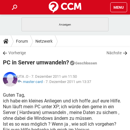
MENU
HOME
SPIELE
STREAMING
TIPPS & TRICKS
Forum
Netzwerk
ANDROID
IOS
SPIELE
STREAMING
DOWNLOADS
Vorherige
Nächste
WINDOWS 10
INSTAGRAM
ANDROID
IOS
PC in Server umwandeln?
WHATSAPP
SPIELE
TIKTOK
STREAMING
Geschlossen
FORUM
WINDOWS 10
INSTAGRAM
FACEBOOK
ANDROID
HARDWARE
IOS
UTA .O
- 7. Dezember 2011 um 11:50
WHATSAPP
SPIELE
TIKTOK
STREAMING
LEXIKON
master card
-
7. Dezember 2011 um 13:37
WINDOWS 10
INSTAGRAM
FACEBOOK
ANDROID
HARDWARE
IOS
WHATSAPP
SPIELE
TIKTOK
STREAMING
Guten Tag,
WINDOWS 10
INSTAGRAM
ich habe ein kleines Anliegen und ich hoffe ,auf eure Hilfe.
FACEBOOK
ANDROID
HARDWARE
IOS
Nun läuft mein PC unter XP; ich würde den gerne in ein
WHATSAPP
TIKTOK
Server ( Hardware) umwandeln , meine Daten zu sichern ,
WINDOWS 10
INSTAGRAM
FACEBOOK
HARDWARE
ohne dabei die Windows ändern zu müssen.
WHATSAPP
TIKTOK
Ist es so was möglich ? Wenn ja , wie soll ich vorgehen?
Für eure Hilfe bedanke ich mich im Voraus.