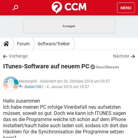
MENU
HOME
SPIELE
STREAMING
TIPPS & TRICKS
Forum
Software/Treiber
ANDROID
IOS
SPIELE
STREAMING
DOWNLOADS
Vorherige
Nächste
WINDOWS 10
INSTAGRAM
ANDROID
IOS
ITunes-Software auf neuem PC
WHATSAPP
SPIELE
TIKTOK
STREAMING
Geschlossen
FORUM
WINDOWS 10
INSTAGRAM
FACEBOOK
ANDROID
HARDWARE
IOS
Masterphil
- Geändert am 26. Oktober 2018 um 05:57
WHATSAPP
SPIELE
TIKTOK
STREAMING
LEXIKON
diablo1981
-
4. Januar 2010 um 10:57
WINDOWS 10
INSTAGRAM
FACEBOOK
ANDROID
HARDWARE
IOS
WHATSAPP
SPIELE
TIKTOK
STREAMING
Hallo zusammen
WINDOWS 10
INSTAGRAM
Ich habe meinen PC infolge Virenbefall neu aufsetzten
FACEBOOK
ANDROID
HARDWARE
IOS
müssen, soweit so gut. Doch wie kann ich ITUNES sagen
WHATSAPP
TIKTOK
das es die Programme welche ich schon auf dem IPhone
WINDOWS 10
INSTAGRAM
FACEBOOK
HARDWARE
installiert/kauft habe auch laden soll, sodass ich dort das
WHATSAPP
TIKTOK
Häcklein für die Synchronisation der Programme setzen
kann?