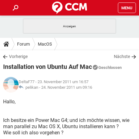
MENU
HOME
SPIELE
STREAMING
TIPPS & TRICKS
Forum
MacOS
ANDROID
IOS
SPIELE
STREAMING
DOWNLOADS
Vorherige
Nächste
WINDOWS 10
INSTAGRAM
ANDROID
IOS
Installation von Ubuntu Auf Mac
WHATSAPP
SPIELE
TIKTOK
STREAMING
Geschlossen
FORUM
WINDOWS 10
INSTAGRAM
FACEBOOK
ANDROID
HARDWARE
IOS
DeltaF77
- 23. November 2011 um 16:57
WHATSAPP
SPIELE
TIKTOK
STREAMING
LEXIKON
pelikan -
24. November 2011 um 09:16
WINDOWS 10
INSTAGRAM
FACEBOOK
ANDROID
HARDWARE
IOS
WHATSAPP
SPIELE
TIKTOK
STREAMING
Hallo,
WINDOWS 10
INSTAGRAM
FACEBOOK
ANDROID
HARDWARE
IOS
WHATSAPP
TIKTOK
Ich besitze ein Power Mac G4; und ich möchte wissen, wie
WINDOWS 10
INSTAGRAM
FACEBOOK
HARDWARE
man parallel zu Mac OS X, Ubuntu installieren kann ?
WHATSAPP
TIKTOK
Wie soll ich also vorgehen ?