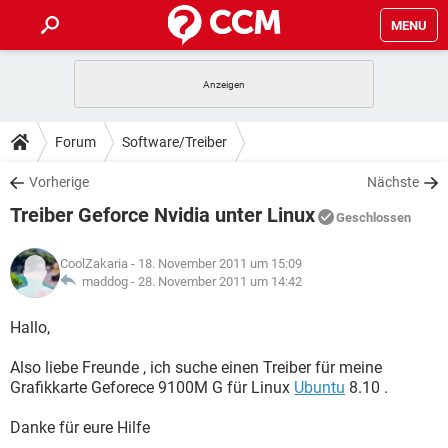
MENU
HOME
SPIELE
STREAMING
TIPPS & TRICKS
Forum
Software/Treiber
ANDROID
IOS
SPIELE
STREAMING
DOWNLOADS
Vorherige
Nächste
WINDOWS 10
INSTAGRAM
ANDROID
IOS
Treiber Geforce Nvidia unter Linux
WHATSAPP
SPIELE
TIKTOK
STREAMING
Geschlossen
FORUM
WINDOWS 10
INSTAGRAM
FACEBOOK
ANDROID
HARDWARE
IOS
CoolZakaria
- 18. November 2011 um 15:09
WHATSAPP
SPIELE
TIKTOK
STREAMING
LEXIKON
maddog -
28. November 2011 um 14:42
WINDOWS 10
INSTAGRAM
FACEBOOK
ANDROID
HARDWARE
IOS
WHATSAPP
SPIELE
TIKTOK
STREAMING
Hallo,
WINDOWS 10
INSTAGRAM
FACEBOOK
ANDROID
HARDWARE
IOS
Also liebe Freunde , ich suche einen Treiber für meine
WHATSAPP
TIKTOK
Grafikkarte Geforece 9100M G für Linux
Ubuntu
8.10 .
WINDOWS 10
INSTAGRAM
FACEBOOK
HARDWARE
WHATSAPP
TIKTOK
Danke für eure Hilfe