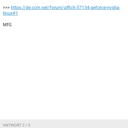
>>>
https://de.ccm.net/forum/affich-57134-geforce-nvidia-
linux#1
MfG
ANTWORT 2 / 3